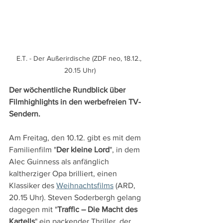
E.T. - Der Außerirdische (ZDF neo, 18.12., 
20.15 Uhr)
Der wöchentliche Rundblick über 
Filmhighlights in den werbefreien TV-
Sendern.
Am Freitag, den 10.12. gibt es mit dem 
Familienfilm "
Der kleine Lord
", in dem 
Alec Guinness als anfänglich 
kaltherziger Opa brilliert, einen 
Klassiker des 
Weihnachtsfilms
 (ARD, 
20.15 Uhr). Steven Soderbergh gelang 
dagegen mit "
Traffic – Die Macht des 
Kartells
" ein packender Thriller, der 