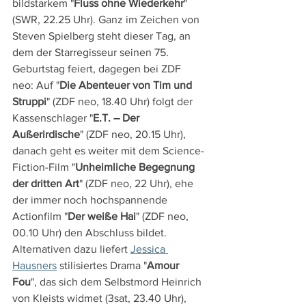
bildstarkem "
Fluss ohne Wiederkehr
" 
(SWR, 22.25 Uhr). Ganz im Zeichen von 
Steven Spielberg steht dieser Tag, an  
dem der Starregisseur seinen 75. 
Geburtstag feiert, dagegen bei ZDF 
neo: Auf "
Die Abenteuer von Tim und 
Struppi
" (ZDF neo, 18.40 Uhr) folgt der 
Kassenschlager "
E.T. – Der 
Außerirdische
" (ZDF neo, 20.15 Uhr), 
danach geht es weiter mit dem Science-
Fiction-Film "
Unheimliche Begegnung 
der dritten Art
" (ZDF neo, 22 Uhr), ehe 
der immer noch hochspannende 
Actionfilm "
Der weiße Hai
" (ZDF neo, 
00.10 Uhr) den Abschluss bildet. 
Alternativen dazu liefert 
Jessica 
Hausners
 stilisiertes Drama "
Amour 
Fou
", das sich dem Selbstmord Heinrich 
von Kleists widmet (3sat, 23.40 Uhr), 