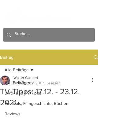
Beitrag
Alle Beiträge
Walter Gasperi
Alle Beiträge
14. Dez. 2021
3 Min. Lesezeit
TV-Tipps: 17.12. - 23.12.
DVD- und TV-Tipps
2021
Festivals, Filmgeschichte, Bücher
Reviews