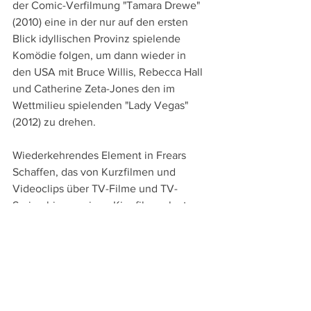
der Comic-Verfilmung "Tamara Drewe" 
(2010) eine in der nur auf den ersten 
Blick idyllischen Provinz spielende 
Komödie folgen, um dann wieder in 
den USA mit Bruce Willis, Rebecca Hall 
und Catherine Zeta-Jones den im 
Wettmilieu spielenden "Lady Vegas" 
(2012) zu drehen. 
Wiederkehrendes Element in Frears 
Schaffen, das von Kurzfilmen und 
Videoclips über TV-Filme und TV-
Serien bis zu seinen Kinofilmen laut 
IMDB beachtliche 69 Titel umfasst, ist 
auch die Arbeit mit starken 
Gegensätzen. Denn wie sich in "The 
Queen" Königin und Premierminister 
gegenüberstehen, so in "Philomena" 
(2013) ein Journalist und die 70-jährige 