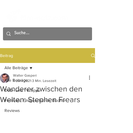
Beitrag
Alle Beiträge
Walter Gasperi
Alle Beiträge
1. Juni 2021
3 Min. Lesezeit
Wanderer zwischen den
DVD- und TV-Tipps
Welten: Stephen Frears
Festivals, Filmgeschichte, Bücher
Reviews