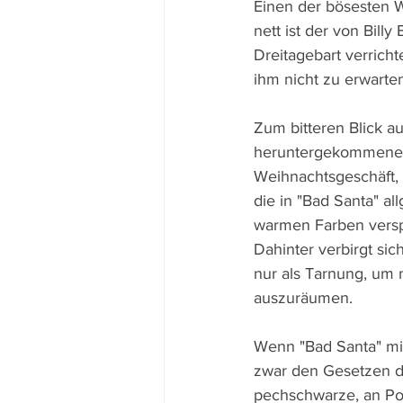
Einen der bösesten W
nett ist der von Bil
Dreitagebart verricht
ihm nicht zu erwarten
Zum bitteren Blick a
heruntergekommenen
Weihnachtsgeschäft, 
die in "Bad Santa" all
warmen Farben versp
Dahinter verbirgt si
nur als Tarnung, um 
auszuräumen.
Wenn "Bad Santa" mit
zwar den Gesetzen des
pechschwarze, an Poli