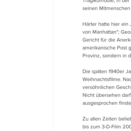
Tragikomödie, in der 
seinen Mitmenschen i
Härter hatte hier ei
von Manhattan"; Geor
Gericht für die Ane
amerikanische Post gl
Provinz, sondern in
Die späten 1940er Ja
Weihnachtsfilme. Nac
versöhnlichen Geschi
Nicht übersehen darf 
ausgesprochen finste
Zu allen Zeiten beli
bis zum 3-D-Film 200