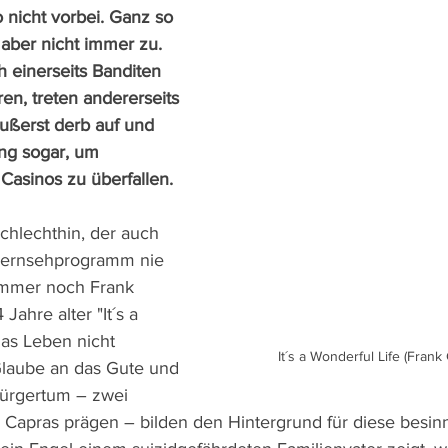
nicht vorbei. Ganz so 
i aber nicht immer zu. 
 einerseits Banditen 
en, treten andererseits 
ßerst derb auf und 
ng sogar, um 
Casinos zu überfallen.
chlechthin, der auch 
Fernsehprogramm nie 
 immer noch Frank 
ahre alter "It´s a 
das Leben nicht 
It´s a Wonderful Life (Frank
Glaube an das Gute und 
bürgertum – zwei 
e Capras prägen – bilden den Hintergrund für diese besinn