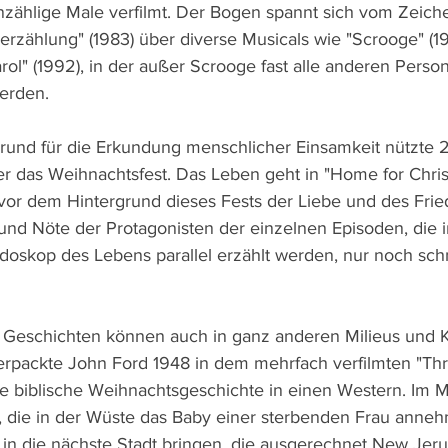
ählige Male verfilmt. Der Bogen spannt sich vom Zeichen
rzählung" (1983) über diverse Musicals wie "Scrooge" (19
ol" (1992), in der außer Scrooge fast alle anderen Perso
erden.
grund für die Erkundung menschlicher Einsamkeit nützte 
 das Weihnachtsfest. Das Leben geht in "Home for Chris
 vor dem Hintergrund dieses Fests der Liebe und des Fri
und Nöte der Protagonisten der einzelnen Episoden, die 
oskop des Lebens parallel erzählt werden, nur noch sch
 Geschichten können auch in ganz anderen Milieus und 
erpackte John Ford 1948 in dem mehrfach verfilmten "Thr
ie biblische Weihnachtsgeschichte in einen Western. Im Mi
, die in der Wüste das Baby einer sterbenden Frau anneh
 in die nächste Stadt bringen, die ausgerechnet New Jeru