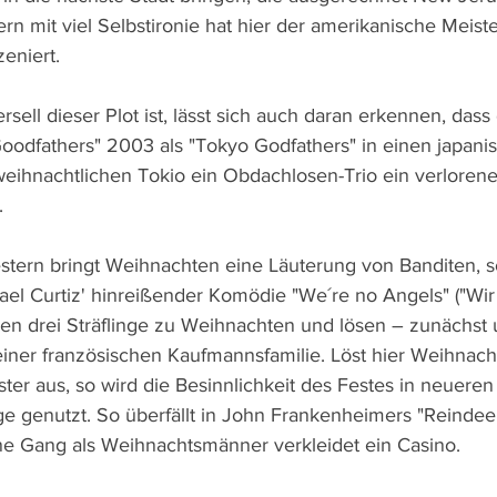
ern mit viel Selbstironie hat hier der amerikanische Meist
eniert.
rsell dieser Plot ist, lässt sich auch daran erkennen, dass
oodfathers" 2003 als "Tokyo Godfathers" in einen japan
 weihnachtlichen Tokio ein Obdachlosen-Trio ein verlorene
.
stern bringt Weihnachten eine Läuterung von Banditen, 
ael Curtiz' hinreißender Komödie "We´re no Angels" ("Wir
hen drei Sträflinge zu Weihnachten und lösen – zunächst un
einer französischen Kaufmannsfamilie. Löst hier Weihnach
er aus, so wird die Besinnlichkeit des Festes in neueren
e genutzt. So überfällt in John Frankenheimers "Reindee
ne Gang als Weihnachtsmänner verkleidet ein Casino.