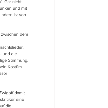
. Gar nicht 
runken und mit 
indern ist von 
st zwischen dem 
achtslieder, 
-, und die 
lige Stimmung. 
 sein Kostüm 
esor 
Zwigoff damit 
kritiker eine 
uf die 