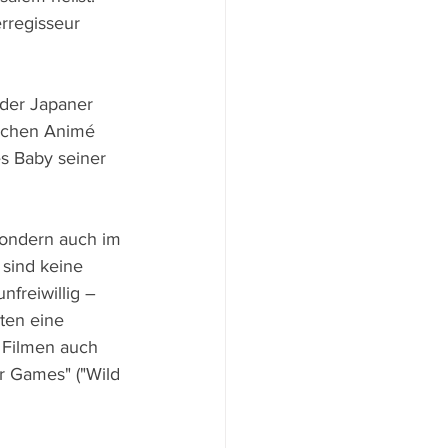
erregisseur 
 der Japaner 
ischen Animé 
s Baby seiner 
sondern auch im 
 sind keine 
freiwillig – 
ten eine 
 Filmen auch 
r Games" ("Wild 