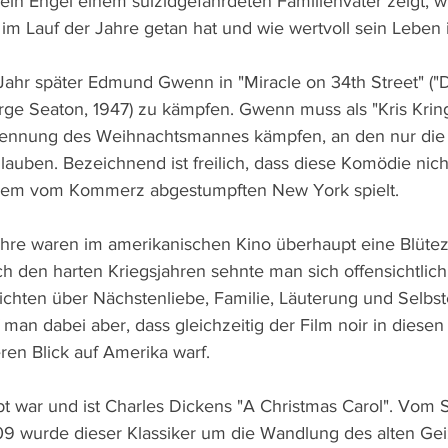
ein Engel einem suizidgefährdeten Familienvater zeigt, wi
m Lauf der Jahre getan hat und wie wertvoll sein Leben i
n Jahr später Edmund Gwenn in "Miracle on 34th Street" (
ge Seaton, 1947) zu kämpfen. Gwenn muss als "Kris Kring
rkennung des Weihnachtsmannes kämpfen, an den nur die 
auben. Bezeichnend ist freilich, dass diese Komödie nicht
 dem vom Kommerz abgestumpften New York spielt.
hre waren im amerikanischen Kino überhaupt eine Blüteze
h den harten Kriegsjahren sehnte man sich offensichtlich
chten über Nächstenliebe, Familie, Läuterung und Selbst
man dabei aber, dass gleichzeitig der Film noir in diesen
ren Blick auf Amerika warf.
ebt war und ist Charles Dickens "A Christmas Carol". Vom
9 wurde dieser Klassiker um die Wandlung des alten Gei