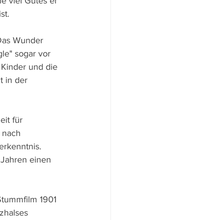
e viel Gutes er 
st.
"Das Wunder 
le" sogar vor 
Kinder und die 
 in der 
it für 
 nach 
erkenntnis. 
 Jahren einen 
 Stummfilm 1901 
zhalses 