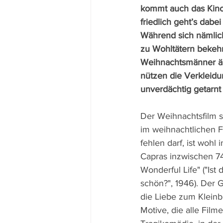
kommt auch das Kino 
friedlich geht’s dabe
Während sich nämlich
zu Wohltätern bekehr
Weihnachtsmänner äu
nützen die Verkleidu
unverdächtig getarnt 
Der Weihnachtsfilm s
im weihnachtlichen 
fehlen darf, ist wohl
Capras inzwischen 74 J
Wonderful Life" ("Ist 
schön?", 1946). Der 
die Liebe zum Klein
Motive, die alle Film