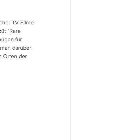
cher TV-Filme 
üt "Rare 
nügen für 
 man darüber 
n Orten der 