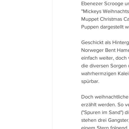
Ebenezer Scrooge unz
"Mickeys Weihnachtse
Muppet Christmas Car
Puppen dargestellt w
Geschickt als Hinter
Norweger Bent Hamer
einfach weiter, doch
die diversen Sorgen 
wahrhermzigen Kaleid
spürbar.
Doch weihnachtliche
erzählt werden. So v
("Spuren im Sand") d
stehen drei Gangster
einem Stern folgend,