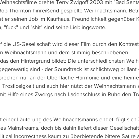
eihnachtsfilme drehte Terry Zwigoff 2003 mit "Bad Santa"
ly Bob Thornton hinreißend gespielte Weihnachtsmann. Bet
et er seinen Job im Kaufhaus. Freundlichkeit gegenüber K
, "fuck" und "shit" sind seine Lieblingsworte.
uf die US-Gesellschaft wird dieser Film durch den Kontra
 Weihnachtsmann und dem stimmig beschriebenen 
das den Hintergrund bildet: Die unterschiedlichsten Weihn
gegenwärtig sind - der Soundtrack ist schlichtweg brillant 
rechen nur an der Oberfläche Harmonie und eine heime
ch Trostlosigkeit und auch hier nützt der Weihnachtsmann
mit Hilfe eines Zwergs nach Ladenschluss in Ruhe den Tr
 einer Läuterung des Weihnachtsmanns endet, fügt sich 
 Mainstreams, doch bis dahin liefert dieser Gesellschafts
tical Incorrectness kaum zu überbietende bittere Satire a