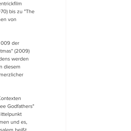
trickfilm 
70) bis zu "The 
nen von 
2009 der 
tmas" (2009) 
edens werden 
in diesem 
merzlicher 
Kontexten 
ee Godfathers" 
ttelpunkt 
men und es, 
salem heißt. 