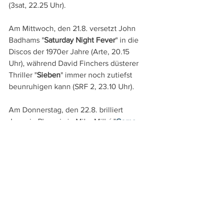
(3sat, 22.25 Uhr).
Am Mittwoch, den 21.8. versetzt John 
Badhams "
Saturday Night Fever
" in die 
Discos der 1970er Jahre (Arte, 20.15 
Uhr), während David Finchers düsterer 
Thriller "
Sieben
" immer noch zutiefst 
beunruhigen kann (SRF 2, 23.10 Uhr).
Am Donnerstag, den 22.8. brilliert 
Joaquin Phoenix in Mike Mills´ "
Come 
on, Come on
" als Radiojournalist, der 
sich um seinen neunjährigen Neffen 
kümmern und gleichzeitig an einer 
Radioreportage über das Lebensgefühl 
der us-amerikanischen Jugend arbeiten 
soll (SRF 1, 23.50 Uhr).
DVD- und TV-Tipps