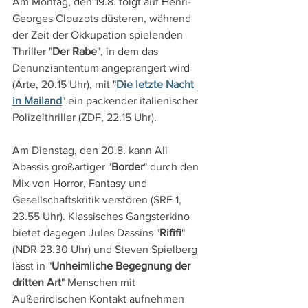
Am Montag, den 19.8. folgt auf Henri-
Georges Clouzots düsteren, während 
der Zeit der Okkupation spielenden 
Thriller "
Der Rabe
", in dem das 
Denunziantentum angeprangert wird 
(Arte, 20.15 Uhr), mit "
Die letzte Nacht 
in Mailand
" ein packender italienischer 
Polizeithriller (ZDF, 22.15 Uhr).
Am Dienstag, den 20.8. kann Ali 
Abassis großartiger "
Border
" durch den 
Mix von Horror, Fantasy und 
Gesellschaftskritik verstören (SRF 1, 
23.55 Uhr). Klassisches Gangsterkino 
bietet dagegen Jules Dassins "
Rififi
" 
(NDR 23.30 Uhr) und Steven Spielberg 
lässt in "
Unheimliche Begegnung der 
dritten Art
" Menschen mit 
Außerirdischen Kontakt aufnehmen 