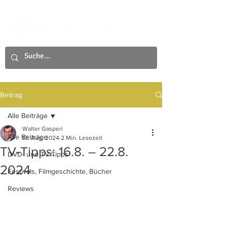
Beitrag
Alle Beiträge
Walter Gasperi
Alle Beiträge
13. Aug. 2024
2 Min. Lesezeit
TV-Tipps: 16.8. – 22.8.
DVD- und TV-Tipps
2024
Festivals, Filmgeschichte, Bücher
Reviews