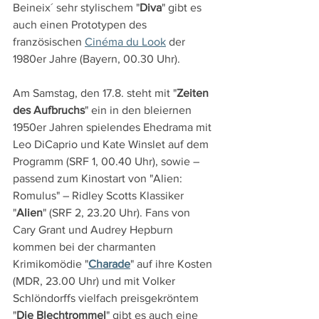
Beineix´ sehr stylischem "
Diva
" gibt es 
auch einen Prototypen des 
französischen 
Cinéma du Look
 der 
1980er Jahre (Bayern, 00.30 Uhr).
Am Samstag, den 17.8. steht mit "
Zeiten 
des Aufbruchs
" ein in den bleiernen 
1950er Jahren spielendes Ehedrama mit 
Leo DiCaprio und Kate Winslet auf dem 
Programm (SRF 1, 00.40 Uhr), sowie – 
passend zum Kinostart von "Alien: 
Romulus" – Ridley Scotts Klassiker 
"
Alien
" (SRF 2, 23.20 Uhr). Fans von 
Cary Grant und Audrey Hepburn 
kommen bei der charmanten 
Krimikomödie "
Charade
" auf ihre Kosten 
(MDR, 23.00 Uhr) und mit Volker 
Schlöndorffs vielfach preisgekröntem 
"
Die Blechtrommel
" gibt es auch eine 