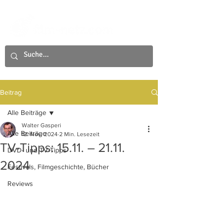
Beitrag
Alle Beiträge
Walter Gasperi
Alle Beiträge
12. Nov. 2024
2 Min. Lesezeit
TV-Tipps: 15.11. – 21.11.
DVD- und TV-Tipps
2024
Festivals, Filmgeschichte, Bücher
Reviews