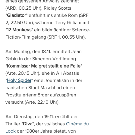
eines gerissenen Anwalts zeichnet 
(ARD, 00.25 Uhr). Ridley Scotts 
"
Gladiator
" entführt ins antike Rom (SRF 
2, 22.50 Uhr), während Terry Gilliam mit 
"
12 Monkeys
" ein bildmächtiger Science-
Fiction-Film gelang (SRF 1, 00.55 Uhr).
Am Montag, den 18.11. ermittelt Jean 
Gabin in der Simenon-Verfilmung 
"
Kommissar Maigret stellt eine Falle
" 
(Arte, 20.15 Uhr), ehe in Ali Abassis 
"
Holy Spider
" eine Journalistin in der 
iranischen Stadt Maschhad einen 
Prostituiertenmörder aufzuspüren 
versucht (Arte, 22.10 Uhr).
Am Dienstag, den 19.11. erzählt der 
Thriller "
Diva
", der stylisches 
Cinéma du 
Look
 der 1980er Jahre bietet, von 