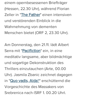
einem opernbesessenen Briefträger 
(Hessen, 22.30 Uhr), während Florian 
Zeller in "
The Father
" einen intensiven 
und verstörenden Einblick in die 
Wahrnehmung von dementen 
Menschen bietet (ORF 2, 23.30 Uhr).
Am Donnerstag, den 21.11. lädt Albert 
Serra mit "
Pacifiction
" ein, in eine 
meditativ langsame, aber bildmächtige 
und sogartige Dekonstruktion des 
Thrillers einzutauchen (Arte, 00.00 
Uhr). Jasmila Zbanic zeichnet dagegen 
in "
Quo vadis, Aida
?
" erschütternd die 
Vorgeschichte des Massakers von 
Srebrenica nach (SRF 1, 00.20 Uhr).
DVD- und TV-Tipps