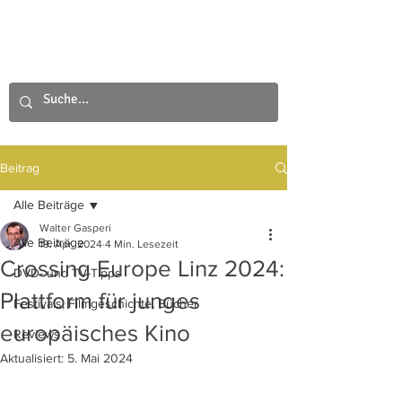
Beitrag
Alle Beiträge
Walter Gasperi
Alle Beiträge
19. Apr. 2024
4 Min. Lesezeit
Crossing Europe Linz 2024:
DVD- und TV-Tipps
Plattform für junges
Festivals, Filmgeschichte, Bücher
europäisches Kino
Reviews
Aktualisiert:
5. Mai 2024