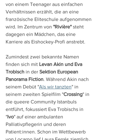
von einem Teenager aus einfachen 
Verhältnissen erzählt, die an eine 
französische Eliteschule aufgenommen 
wird. Im Zentrum von 
"Rivière"
 steht 
dagegen ein Mädchen, das eine 
Karriere als Eishockey-Profi anstrebt.
Zumindest zwei bekannte Namen 
finden sich mit 
Levan Akin und Eva 
Trobisch
 in der 
Sektion European 
Panorama Fiction
. Während Akin nach 
seinem Debüt "
Als wir tanzten
" in 
seinem zweiten Spielfilm "
Crossing
" in 
die queere Community Istanbuls 
entführt, fokussiert Eva Trobischs in 
"
Ivo
" auf einer ambulanten 
Palliativpflegerin und deren 
Patient:innen. Schon im Wettbewerb 
von Locarno lief Laura Ferrés ziemlich 