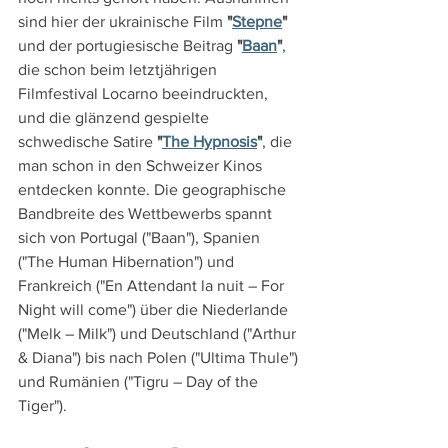
sind hier der ukrainische Film 
"
Stepne
"
und der portugiesische Beitrag 
"
Baan
"
, 
die schon beim letztjährigen 
Filmfestival Locarno beeindruckten, 
und die glänzend gespielte 
schwedische Satire 
"
The Hypnosis
"
, die 
man schon in den Schweizer Kinos 
entdecken konnte. Die geographische 
Bandbreite des Wettbewerbs spannt 
sich von Portugal ("Baan"), Spanien 
("The Human Hibernation") und 
Frankreich ("En Attendant la nuit – For 
Night will come") über die Niederlande 
("Melk – Milk") und Deutschland ("Arthur 
& Diana") bis nach Polen ("Ultima Thule") 
und Rumänien ("Tigru – Day of the 
Tiger").