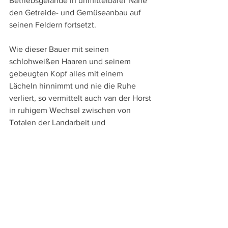
Betriebsgelände in unmittelbarer Nähe 
den Getreide- und Gemüseanbau auf 
seinen Feldern fortsetzt.
Wie dieser Bauer mit seinen 
schlohweißen Haaren und seinem 
gebeugten Kopf alles mit einem 
Lächeln hinnimmt und nie die Ruhe 
verliert, so vermittelt auch van der Horst 
in ruhigem Wechsel zwischen von 
Totalen der Landarbeit und 
Großaufnahmen des Bauern das Bild 
eines gelassenen und in sich ruhenden 
Mannes, der, unterstützt von einem als 
Anwalt arbeitenden Bruder, 
unaufgeregt auch den Kampf gegen 
einen großen Konzern oder die 
Enteignungspläne der Stadt führt.