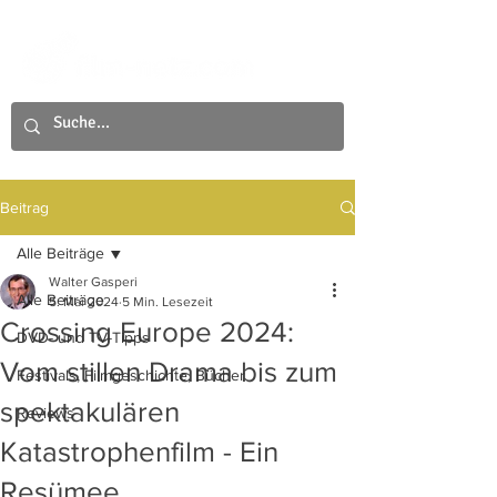
Beitrag
Alle Beiträge
Walter Gasperi
Alle Beiträge
5. Mai 2024
5 Min. Lesezeit
Crossing Europe 2024:
DVD- und TV-Tipps
Vom stillen Drama bis zum
Festivals, Filmgeschichte, Bücher
spektakulären
Reviews
Katastrophenfilm - Ein
Resümee