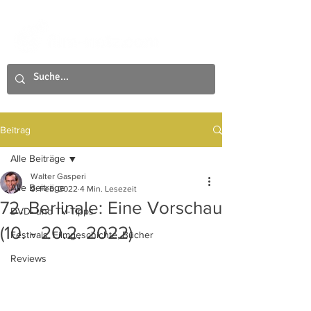
Beitrag
Alle Beiträge
Walter Gasperi
Alle Beiträge
9. Feb. 2022
4 Min. Lesezeit
72. Berlinale: Eine Vorschau
DVD- und TV-Tipps
(10. - 20.2. 2022)
Festivals, Filmgeschichte, Bücher
Reviews