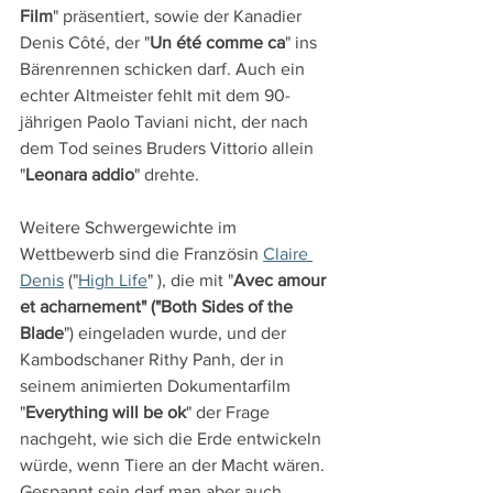
Film
" präsentiert, sowie der Kanadier 
Denis Côté, der "
Un été comme ca
" ins 
Bärenrennen schicken darf. Auch ein 
echter Altmeister fehlt mit dem 90-
jährigen Paolo Taviani nicht, der nach 
dem Tod seines Bruders Vittorio allein 
"
Leonara addio
" drehte.
Weitere Schwergewichte im 
Wettbewerb sind die Französin 
Claire 
Denis
 ("
High Life
" ), die mit "
Avec amour 
et acharnement" ("Both Sides of the 
Blade
") eingeladen wurde, und der 
Kambodschaner Rithy Panh, der in 
seinem animierten Dokumentarfilm 
"
Everything will be ok
" der Frage 
nachgeht, wie sich die Erde entwickeln 
würde, wenn Tiere an der Macht wären. 
Gespannt sein darf man aber auch 