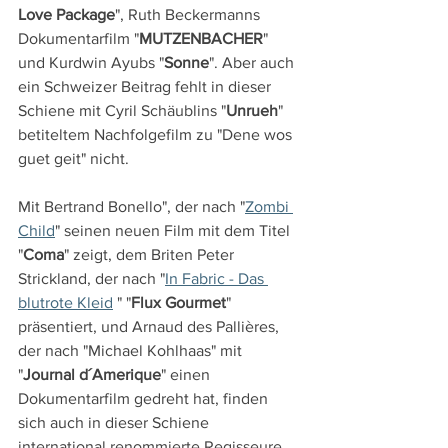
Love Package
", Ruth Beckermanns 
Dokumentarfilm "
MUTZENBACHER
" 
und Kurdwin Ayubs "
Sonne
". Aber auch 
ein Schweizer Beitrag fehlt in dieser 
Schiene mit Cyril Schäublins "
Unrueh
" 
betiteltem Nachfolgefilm zu "Dene wos 
guet geit" nicht.
Mit Bertrand Bonello", der nach "
Zombi 
Child
" seinen neuen Film mit dem Titel 
"
Coma
" zeigt, dem Briten Peter 
Strickland, der nach "
In Fabric - Das 
blutrote Kleid
 " "
Flux Gourmet
" 
präsentiert, und Arnaud des Pallières, 
der nach "Michael Kohlhaas" mit 
"
Journal d´Amerique
" einen 
Dokumentarfilm gedreht hat, finden 
sich auch in dieser Schiene 
international renommierte Regisseure.