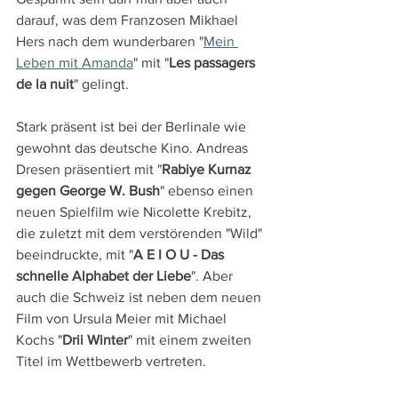
darauf, was dem Franzosen Mikhael 
Hers nach dem wunderbaren "
Mein 
Leben mit Amanda
" mit "
Les passagers 
de la nuit
" gelingt.
Stark präsent ist bei der Berlinale wie 
gewohnt das deutsche Kino. Andreas 
Dresen präsentiert mit "
Rabiye Kurnaz 
gegen George W. Bush
" ebenso einen 
neuen Spielfilm wie Nicolette Krebitz, 
die zuletzt mit dem verstörenden "Wild" 
beeindruckte, mit "
A E I O U - Das 
schnelle Alphabet der Liebe
". Aber 
auch die Schweiz ist neben dem neuen 
Film von Ursula Meier mit Michael 
Kochs "
Drii Winter
" mit einem zweiten 
Titel im Wettbewerb vertreten.