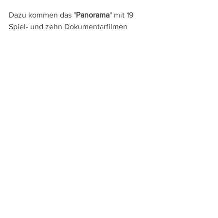
Dazu kommen das "
Panorama
" mit 19 
Spiel- und zehn Dokumentarfilmen 
sowie das "
Forum
" mit 27 Filmen. Im 
Forum feiern mit "
Für die Vielen – Die 
Arbeiterkammer Wien
" auch der neue 
Dokumentarfilm des Österreichers 
Constantin Wulff sowie mit dem 
Dokumentarfilm "
Jet Lag
" eine 
schweizerisch-österreichische 
Koproduktion von Zheng Lu Xinyuan 
ihre Weltpremieren.
Gewohnt umfangreich sind auch die 
Sektionen Generation Kplus und 14plus
, 
die auf den Kinder- und Jugendfilm 
fokussieren. Spannende Entdeckungen 
können alljährlich aber auch in der 
Perspektive Deutsches Kino
 gemacht 