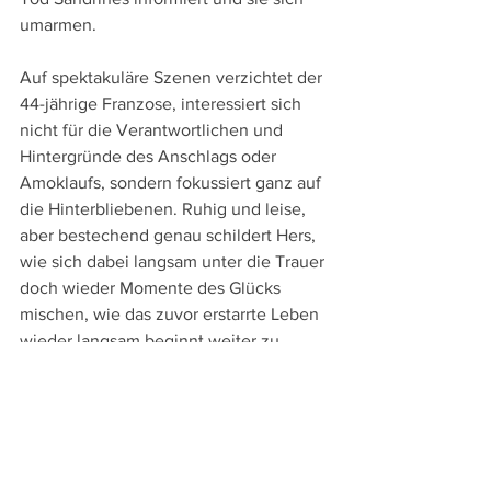
umarmen.
Auf spektakuläre Szenen verzichtet der 
44-jährige Franzose, interessiert sich 
nicht für die Verantwortlichen und 
Hintergründe des Anschlags oder 
Amoklaufs, sondern fokussiert ganz auf 
die Hinterbliebenen. Ruhig und leise, 
aber bestechend genau schildert Hers, 
wie sich dabei langsam unter die Trauer 
doch wieder Momente des Glücks 
mischen, wie das zuvor erstarrte Leben 
wieder langsam beginnt weiter zu 
gehen. Spiegelbildlich wiederholt sich 
so eine Fahrradfahrt durch Paris, bei der 
man am Beginn David und Sandrine 
und gegen Ende David mit Amanda 
sieht.