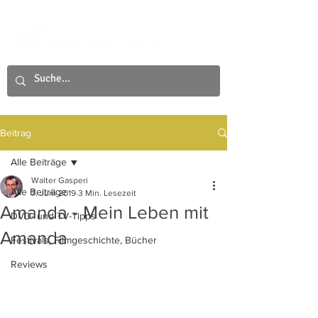
Beitrag
Alle Beiträge
Walter Gasperi
Alle Beiträge
7. Juni 2019
3 Min. Lesezeit
Amanda - Mein Leben mit
DVD- und TV-Tipps
Amanda
Festivals, Filmgeschichte, Bücher
Reviews