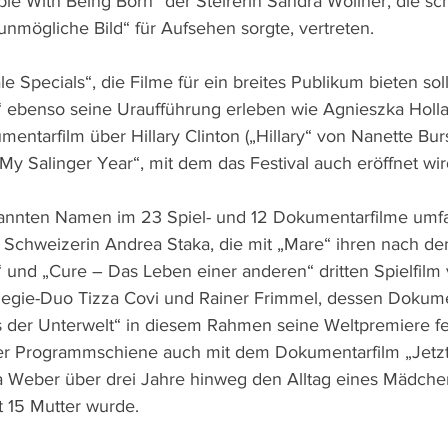
ble With Being Born“ der Steirerin Sandra Wollner, die sc
unmögliche Bild“ für Aufsehen sorgte, vertreten.
le Specials“, die Filme für ein breites Publikum bieten sol
“ ebenso seine Uraufführung erleben wie Agnieszka Holl
mentarfilm über Hillary Clinton („Hillary“ von Nanette Burs
My Salinger Year“, mit dem das Festival auch eröffnet wir
nnten Namen im 23 Spiel- und 12 Dokumentarfilme umf
 Schweizerin Andrea Staka, die mit „Mare“ ihren nach d
 und „Cure – Das Leben einer anderen“ dritten Spielfilm v
Regie-Duo Tizza Covi und Rainer Frimmel, dessen Dokume
der Unterwelt“ in diesem Rahmen seine Weltpremiere fei
eser Programmschiene auch mit dem Dokumentarfilm „Jetz
sa Weber über drei Jahre hinweg den Alltag eines Mädche
t 15 Mutter wurde.