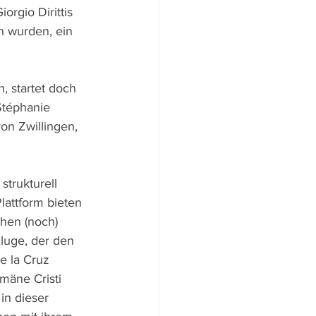
rgio Dirittis 
 wurden, ein 
 startet doch 
Stéphanie 
n Zwillingen, 
strukturell 
attform bieten 
chen (noch) 
luge, der den 
 la Cruz 
mäne Cristi 
in dieser 