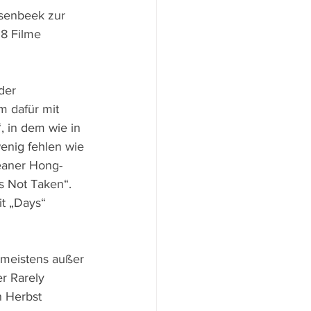
ssenbeek zur 
18 Filme 
der 
m dafür mit 
, in dem wie in 
enig fehlen wie 
eaner Hong-
s Not Taken“. 
t „Days“ 
k meistens außer 
r Rarely 
n Herbst 