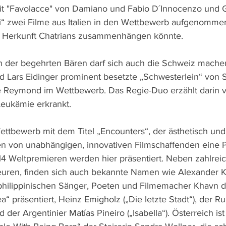
mit "Favolacce" von Damiano und Fabio D´Innocenzo und Gio
“ zwei Filme aus Italien in den Wettbewerb aufgenommen
r Herkunft Chatrians zusammenhängen könnte.
 der begehrten Bären darf sich auch die Schweiz machen,
d Lars Eidinger prominent besetzte „Schwesterlein“ von 
 Reymond im Wettbewerb. Das Regie-Duo erzählt darin vo
eukämie erkrankt.
ettbewerb mit dem Titel „Encounters“, der ästhetisch und 
 von unabhängigen, innovativen Filmschaffenden eine Pl
 14 Weltpremieren werden hier präsentiert. Neben zahlrei
uren, finden sich auch bekannte Namen wie Alexander K
ilippinischen Sänger, Poeten und Filmemacher Khavn de
 präsentiert, Heinz Emigholz („Die letzte Stadt“), der Ru
der Argentinier Matías Pineiro („Isabella“). Österreich ist 