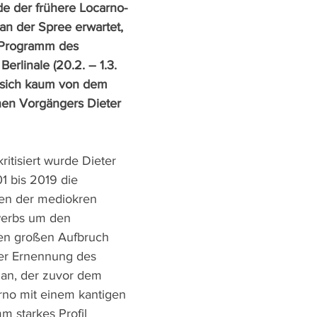
e der frühere Locarno-
 an der Spree erwartet, 
 Programm des 
erlinale (20.2. – 1.3. 
 sich kaum von dem 
nen Vorgängers Dieter 
ritisiert wurde Dieter 
1 bis 2019 die 
gen der mediokren 
werbs um den 
en großen Aufbruch 
er Ernennung des 
rian, der zuvor dem 
arno mit einem kantigen 
 starkes Profil 