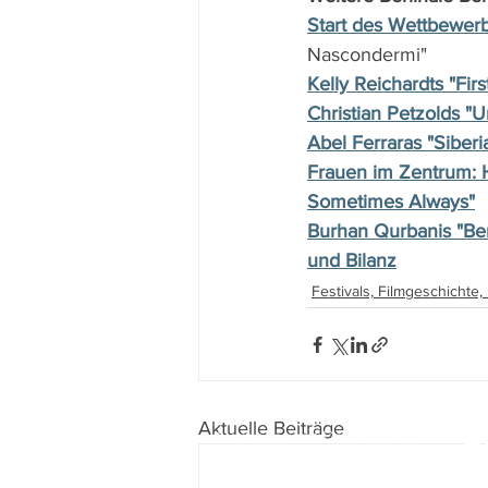
Start des Wettbewer
Nascondermi"
Kelly Reichardts "Fir
Christian Petzolds "
Abel Ferraras "Siber
Frauen im Zentrum: 
Sometimes Always"
Burhan Qurbanis "Ber
und Bilanz
Festivals, Filmgeschichte
Aktuelle Beiträge
Impressum
I
Datenschutz