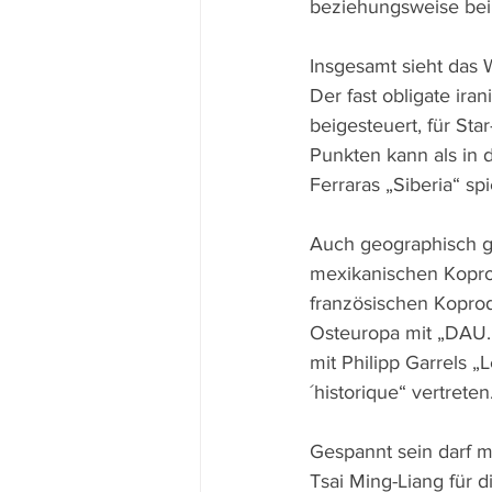
beziehungsweise beim
Insgesamt sieht das
Der fast obligate ir
beigesteuert, für Sta
Punkten kann als in d
Ferraras „Siberia“ spie
Auch geographisch gi
mexikanischen Koprod
französischen Kopro
Osteuropa mit „DAU. 
mit Philipp Garrels „
´historique“ vertreten
Gespannt sein darf m
Tsai Ming-Liang für 