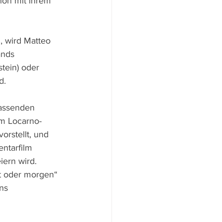
hon mit ihrem 
l, wird Matteo 
ands 
tein) oder 
d.
assenden 
em Locarno-
orstellt, und 
ntarfilm 
ern wird. 
t oder morgen“ 
ns 