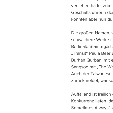
verliehen hatte, zum
Geschäftsführerin des
könnten aber nun dur
Die großen Namen, v
schwächere Werke fan
Berlinale-Stammgäste
„Transit“ Paula Beer
Burhan Qurbani mit e
Sangsoo mit „The Wom
Auch der Taiwanese T
zurückmeldet, war sc
Auffallend ist freili
Konkurrenz liefen, d
Sometimes Always“ zw