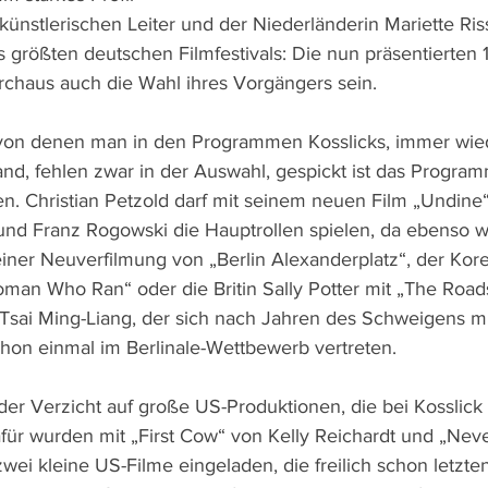
 künstlerischen Leiter und der Niederländerin Mariette Ri
 größten deutschen Filmfestivals: Die nun präsentierten 
chaus auch die Wahl ihres Vorgängers sein.
on denen man in den Programmen Kosslicks, immer wie
d, fehlen zwar in der Auswahl, gespickt ist das Program
n. Christian Petzold darf mit seinem neuen Film „Undine“
 und Franz Rogowski die Hauptrollen spielen, da ebenso w
iner Neuverfilmung von „Berlin Alexanderplatz“, der Kor
an Who Ran“ oder die Britin Sally Potter mit „The Road
sai Ming-Liang, der sich nach Jahren des Schweigens mi
hon einmal im Berlinale-Wettbewerb vertreten.
ch der Verzicht auf große US-Produktionen, die bei Kosslic
afür wurden mit „First Cow“ von Kelly Reichardt und „Neve
ei kleine US-Filme eingeladen, die freilich schon letzte