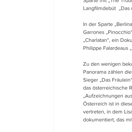
Sparte mit „The Trou
Langfilmdebüt  „Das 
In der Sparte „Berlina
Garrones „Pinocchio
„Charlatan“, ein Doku
Philippe Falardeaus „
Zu den wenigen beka
Panorama zählen die
Sieger „Das Fräulein“
das österreichische 
„Aufzeichnungen aus 
Österreich ist in di
vertreten, in dem Li
dokumentiert, das mi