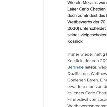
Wie ein Messias wurd
Leiter Carlo Chatrian
doch zumindest das
Wettbewerbs der 70. B
2020) unterscheidet
seines vielgescholte
Kosslick.
Immer wieder heftig k
Kosslick, der von 200
Berlinale
 leitete, we
Qualität des Wettbe
Goldenen Bären. Ein
erwartete man von d
Italieners Carlo Chat
Filmfestival von Loc
Wettbewerbsprogramm