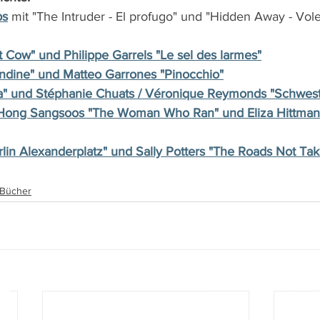
bs
 mit "The Intruder - El profugo" und "Hidden Away - Vol
st Cow" und Philippe Garrels "Le sel des larmes"
Undine" und Matteo Garrones "Pinocchio"
ia" und Stéphanie Chuats / Véronique Reymonds "Schwest
Hong Sangsoos "The Woman Who Ran" und Eliza Hittmans
lin Alexanderplatz" und Sally Potters "The Roads Not Ta
, Bücher
www.film-netz.com
I Walter Gas