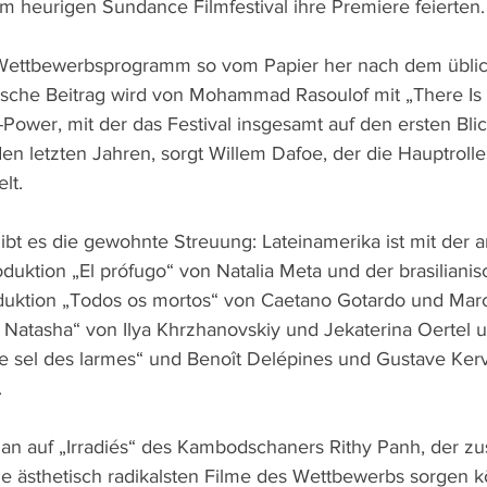
 heurigen Sundance Filmfestival ihre Premiere feierten.
 Wettbewerbsprogramm so vom Papier her nach dem üblic
anische Beitrag wird von Mohammad Rasoulof mit „There Is 
r-Power, mit der das Festival insgesamt auf den ersten Bli
en letzten Jahren, sorgt Willem Dafoe, der die Hauptrolle
lt.
bt es die gewohnte Streuung: Lateinamerika ist mit der a
uktion „El prófugo“ von Natalia Meta und der brasilianis
duktion „Todos os mortos“ von Caetano Gotardo und Marc
Natasha“ von Ilya Khrzhanovskiy und Jekaterina Oertel u
Le sel des larmes“ und Benoît Delépines und Gustave Kerv
.
an auf „Irradiés“ des Kambodschaners Rithy Panh, der z
die ästhetisch radikalsten Filme des Wettbewerbs sorgen k