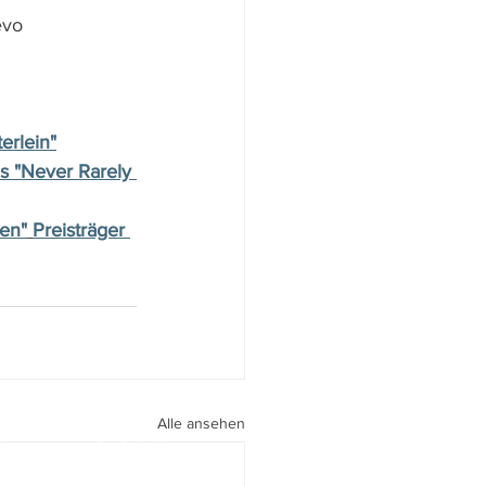
evo 
erlein"
 "Never Rarely 
ken"
Preisträger 
Alle ansehen
peri I
walter.gasperi@film-netz.com