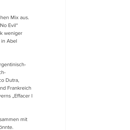
hen Mix aus. 
No Evil“ 
ck weniger 
 in Abel 
rgentinisch-
ch-
o Dutra, 
nd Frankreich 
erns „Effacer l
usammen mit 
önnte. 