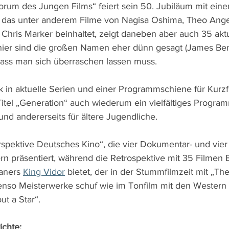
Forum des Jungen Films“ feiert sein 50. Jubiläum mit ein
das unter anderem Filme von Nagisa Oshima, Theo Ange
 Chris Marker beinhaltet, zeigt daneben aber auch 35 aktu
hier sind die großen Namen eher dünn gesagt (James Ben
ass man sich überraschen lassen muss.
 in aktuelle Serien und einer Programmschiene für Kurzfi
itel „Generation“ auch wiederum ein vielfältiges Programm
und andererseits für ältere Jugendliche. 
pektive Deutsches Kino“, die vier Dokumentar- und vier 
präsentiert, während die Retrospektive mit 35 Filmen Ei
aners 
King Vidor
 bietet, der in der Stummfilmzeit mit „Th
so Meisterwerke schuf wie im Tonfilm mit den Western „
t a Star“.
ichte: 