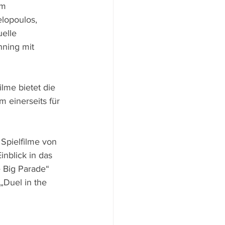
em 
lopoulos, 
elle 
ning mit 
lme bietet die 
 einerseits für 
Spielfilme von 
nblick in das 
e Big Parade“ 
Duel in the 