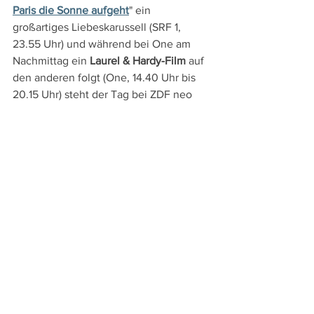
Paris die Sonne aufgeht
" ein 
großartiges Liebeskarussell (SRF 1, 
23.55 Uhr) und während bei One am 
Nachmittag ein 
Laurel & Hardy-Film
 auf 
den anderen folgt (One, 14.40 Uhr bis 
20.15 Uhr) steht der Tag bei ZDF neo 
mit "Unter Geiern" (ZDF neo, 16.55 Uhr), 
"Der Schatz im Silbersee" (ZDF neo, 
18.30 Uhr) und "Winnetou 1 – 3 (ZDF 
neo, 20.15 Uhr – 00.50 Uhr) im Zeichen 
von
 Karl May-Verfilmungen
.
DVD- und TV-Tipps
Alle ansehen
Aktuelle Beiträge