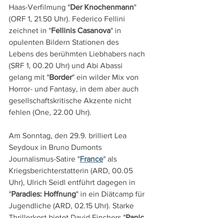
Haas-Verfilmung "
Der Knochenmann
" 
(ORF 1, 21.50 Uhr). Federico Fellini 
zeichnet in "
Fellinis Casanova
" in 
opulenten Bildern Stationen des 
Lebens des berühmten Liebhabers nach 
(SRF 1, 00.20 Uhr) und Abi Abassi 
gelang mit "
Border
" ein wilder Mix von 
Horror- und Fantasy, in dem aber auch 
gesellschaftskritische Akzente nicht 
fehlen (One, 22.00 Uhr).
Am Sonntag, den 29.9. brilliert Lea 
Seydoux in Bruno Dumonts 
Journalismus-Satire "
France
" als 
Kriegsberichterstatterin (ARD, 00.05 
Uhr), Ulrich Seidl entführt dagegen in 
"
Paradies: Hoffnung
" in ein Diätcamp für 
Jugendliche (ARD, 02.15 Uhr). Starke 
Thrillerkost bietet David Finchers "
Panic 