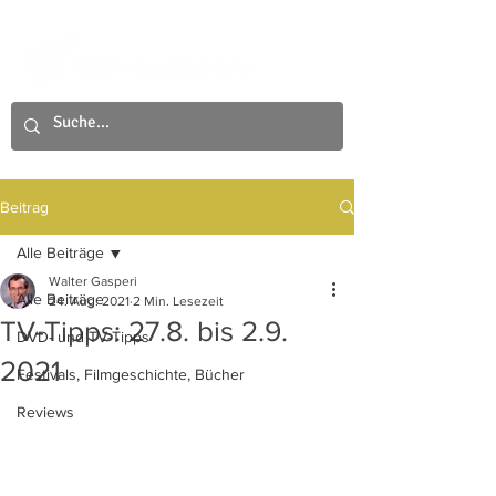
Beitrag
Alle Beiträge
Walter Gasperi
Alle Beiträge
24. Aug. 2021
2 Min. Lesezeit
TV-Tipps: 27.8. bis 2.9.
DVD- und TV-Tipps
2021
Festivals, Filmgeschichte, Bücher
Reviews