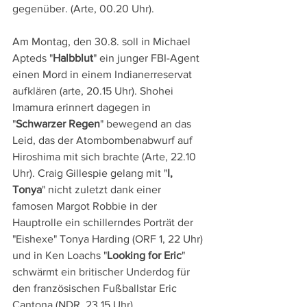
gegenüber. (Arte, 00.20 Uhr).
Am Montag, den 30.8. soll in Michael 
Apteds "
Halbblut
" ein junger FBI-Agent 
einen Mord in einem Indianerreservat 
aufklären (arte, 20.15 Uhr). Shohei 
Imamura erinnert dagegen in 
"
Schwarzer Regen
" bewegend an das 
Leid, das der Atombombenabwurf auf 
Hiroshima mit sich brachte (Arte, 22.10 
Uhr). Craig Gillespie gelang mit "
I, 
Tonya
" nicht zuletzt dank einer 
famosen Margot Robbie in der 
Hauptrolle ein schillerndes Porträt der 
"Eishexe" Tonya Harding (ORF 1, 22 Uhr) 
und in Ken Loachs "
Looking for Eric
" 
schwärmt ein britischer Underdog für 
den französischen Fußballstar Eric 
Cantona (NDR, 23.15 Uhr).