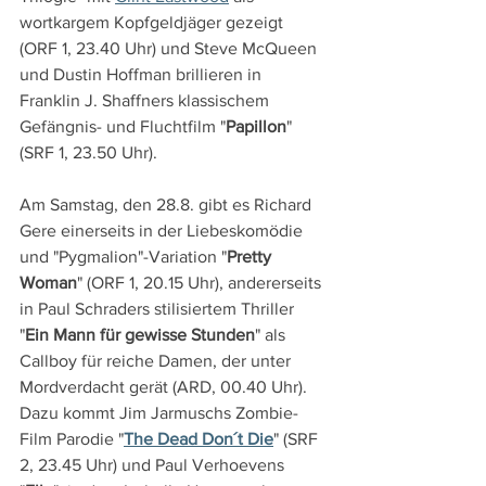
wortkargem Kopfgeldjäger gezeigt 
(ORF 1, 23.40 Uhr) und Steve McQueen 
und Dustin Hoffman brillieren in 
Franklin J. Shaffners klassischem 
Gefängnis- und Fluchtfilm "
Papillon
" 
(SRF 1, 23.50 Uhr).
Am Samstag, den 28.8. gibt es Richard 
Gere einerseits in der Liebeskomödie 
und "Pygmalion"-Variation "
Pretty 
Woman
" (ORF 1, 20.15 Uhr), andererseits 
in Paul Schraders stilisiertem Thriller 
"
Ein Mann für gewisse Stunden
" als 
Callboy für reiche Damen, der unter 
Mordverdacht gerät (ARD, 00.40 Uhr). 
Dazu kommt Jim Jarmuschs Zombie-
Film Parodie "
The Dead Don´t Die
" (SRF 
2, 23.45 Uhr) und Paul Verhoevens 