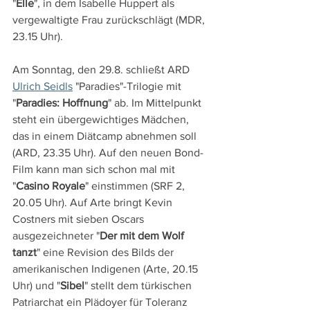
"
Elle
", in dem Isabelle Huppert als 
vergewaltigte Frau zurückschlägt (MDR, 
23.15 Uhr).
Am Sonntag, den 29.8. schließt ARD 
Ulrich Seidls
 "Paradies"-Trilogie mit 
"
Paradies: Hoffnung
" ab. Im Mittelpunkt 
steht ein übergewichtiges Mädchen, 
das in einem Diätcamp abnehmen soll 
(ARD, 23.35 Uhr). Auf den neuen Bond-
Film kann man sich schon mal mit 
"
Casino Royale
" einstimmen (SRF 2, 
20.05 Uhr). Auf Arte bringt Kevin 
Costners mit sieben Oscars 
ausgezeichneter "
Der mit dem Wolf 
tanzt
" eine Revision des Bilds der 
amerikanischen Indigenen (Arte, 20.15 
Uhr) und "
Sibel
" stellt dem türkischen 
Patriarchat ein Plädoyer für Toleranz 