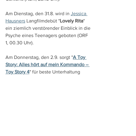
Am Dienstag, den 31.8. wird in 
Jessica 
Hausners
 Langfilmdebüt "
Lovely Rita
" 
ein ziemlich verstörender Einblick in die 
Psyche eines Teenagers geboten (ORF 
1, 00.30 Uhr).
Am Donnerstag, den 2.9. sorgt "
A Toy 
Story: Alles hört auf mein Kommando – 
Toy Story 4
" für beste Unterhaltung 
(SRF 2, 20.10 Uhr), während der 
Animationsfilm "
Les hirondelles de 
Kaboul
" bewegenden Einblick in das 
Leben in Afghanistan und die 
Unterdrückung der Frau während der 
ersten Herrschaft der Taliban bietet 
(SRF 1, 23.45 Uhr).
DVD- und TV-Tipps