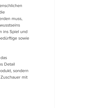
enschlichen 
die 
werden muss, 
ewusstseins 
ins Spiel und 
bedürftige sowie 
 das 
s Detail 
rodukt, sondern 
 Zuschauer mit 