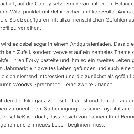
achart, auf die Cooley setzt: Souverän hält er die Balance
und Witz, punktet mit detailreicher und liebevoller Anima
m die Spielzeugfiguren mit allzu menschlichen Gefühlen a
ofil zu verleihen.
 wird es dabei sogar in einem Antiquitätenladen. Dass die
ilich kein Zufall, sondern verweist auf ein zentrales Thema 
bfall ihren Forky bastelte und ihm so ein zweites Leben g
m Jahrmarkt ein zweites Leben gefunden und auch eine t
e sich niemand interessiert und die zunächst als gefährl
durch Woodys Sprachmodul eine zweite Chance.
 den der Film ganz zugeschnitten ist und dem die ander
 neu zu orientieren. So bedingungslos seine Loyalität auc
t er schließlich doch, dass er sich von "seinem Kind Bonn
 gehen und ein neues Leben beginnen muss.