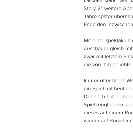
Lasseter selbst vier J
Story 2“ weitere Aben
Jahre später übernah
Ende den inzwischen 
Mit einer spektakulä
Zuschauer gleich mit
zwar mit letztem Ei
die von ihm geliebte
Immer öfter bleibt W
ein Spiel mit heuti
Dennoch hält er bedi
Spielzeugfiguren, au
dieses auf einem Rum
wieder auf Porzellin