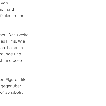
 von 
tion und 
ufzuladen und 
ser „Das zweite 
des Films. Wie 
ab, hat auch 
raurige und 
ich und böse 
en Figuren hier 
h gegenüber 
ie" abnabeln, 