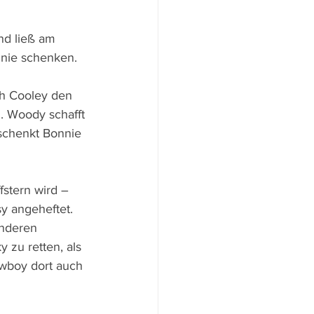
nd ließ am 
nnie schenken.
sh Cooley den 
. Woody schafft 
schenkt Bonnie 
stern wird – 
y angeheftet. 
anderen 
zu retten, als 
owboy dort auch 