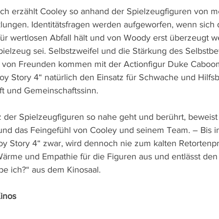
ich erzählt Cooley so anhand der Spielzeugfiguren von m
lungen. Identitätsfragen werden aufgeworfen, wenn sich 
für wertlosen Abfall hält und von Woody erst überzeugt 
pielzeug sei. Selbstzweifel und die Stärkung des Selbstb
 von Freunden kommen mit der Actionfigur Duke Caboom 
oy Story 4“ natürlich den Einsatz für Schwache und Hilfs
aft und Gemeinschaftssinn.
z der Spielzeugfiguren so nahe geht und berührt, beweist
nd das Feingefühl von Cooley und seinem Team. – Bis in
„Toy Story 4“ zwar, wird dennoch nie zum kalten Retortenp
Wärme und Empathie für die Figuren aus und entlässt den
e ich?“ aus dem Kinosaal.
Kinos