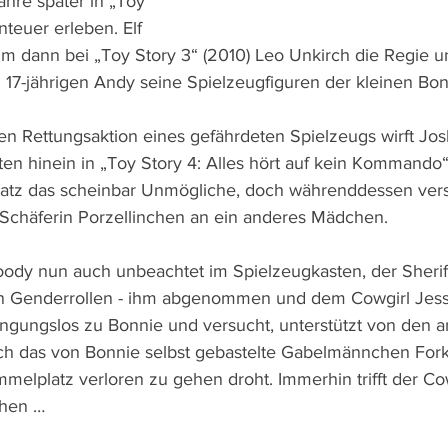
ahre später in „Toy 
teuer erleben. Elf 
m dann bei „Toy Story 3“ (2010) Leo Unkirch die Regie u
17-jährigen Andy seine Spielzeugfiguren der kleinen Bo
ren Rettungsaktion eines gefährdeten Spielzeugs wirft Jo
ten hinein in „Toy Story 4: Alles hört auf kein Kommando“
nsatz das scheinbar Unmögliche, doch währenddessen ver
 Schäferin Porzellinchen an ein anderes Mädchen.
oody nun auch unbeachtet im Spielzeugkasten, der Sheriff
gen Genderrollen - ihm abgenommen und dem Cowgirl Jess
ngungslos zu Bonnie und versucht, unterstützt von den 
ch das von Bonnie selbst gebastelte Gabelmännchen Forky 
melplatz verloren zu gehen droht. Immerhin trifft der C
chen …