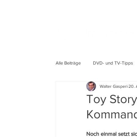
Alle Beiträge
DVD- und TV-Tipps
Walter Gasperi
20. 
Toy Story
Komman
Noch einmal setzt s