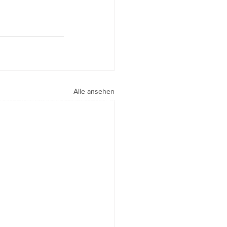
Alle ansehen
peri I
walter.gasperi@film-netz.com