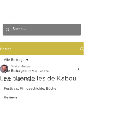
Beitrag
Alle Beiträge
Walter Gasperi
Alle Beiträge
6. Dez. 2019
2 Min. Lesezeit
Les hirondelles de Kaboul
DVD- und TV-Tipps
Festivals, Filmgeschichte, Bücher
Reviews