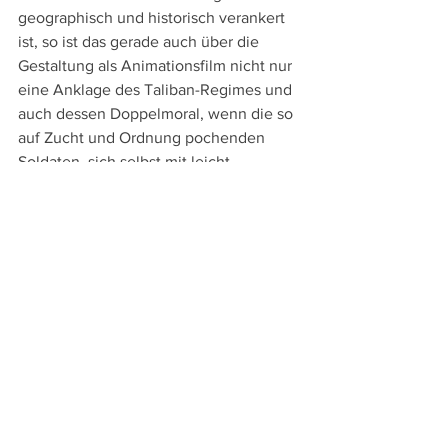
geographisch und historisch verankert 
ist, so ist das gerade auch über die 
Gestaltung als Animationsfilm nicht nur 
eine Anklage des Taliban-Regimes und 
auch dessen Doppelmoral, wenn die so 
auf Zucht und Ordnung pochenden 
Soldaten, sich selbst mit leicht 
bekleideten Frauen, Alkohol und 
Zigaretten vergnügen, sondern ein 
zeitloses und universelles Plädoyer 
gegen Unterdrückung speziell der Frau, 
für Freiheit und engagiertes Auftreten 
gegen Ungerechtigkeiten und Terror.
Läuft derzeit im 
Kinok St. Gallen
 und im 
Skino Schaan
Trailer zu "Les hirondelles de Kaboul"