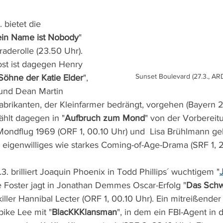
 bietet die 
in Name ist Nobody
" 
raderolle (23.50 Uhr). 
st ist dagegen Henry 
Sunset Boulevard (27.3., AR
 Söhne der Katie Elder
", 
und Dean Martin 
brikanten, der Kleinfarmer bedrängt, vorgehen (Bayern 2
hlt dagegen in "
Aufbruch zum Mond
" von der Vorbereit
ondflug 1969 (ORF 1, 00.10 Uhr) und  Lisa Brühlmann gel
 eigenwilliges wie starkes Coming-of-Age-Drama (SRF 1, 2
 brilliert Joaquin Phoenix in Todd Phillips´ wuchtigem "
 Foster jagt in Jonathan Demmes Oscar-Erfolg "
Das Schw
iller Hannibal Lecter (ORF 1, 00.10 Uhr). Ein mitreißender
pike Lee mit "
BlacKKKlansman
", in dem ein FBI-Agent in 