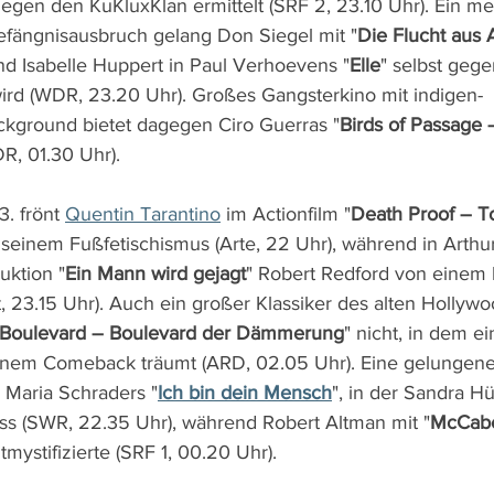
gen den KuKluxKlan ermittelt (SRF 2, 23.10 Uhr). Ein mei
Gefängnisausbruch gelang Don Siegel mit "
Die Flucht aus 
nd Isabelle Huppert in Paul Verhoevens "
Elle
" selbst gege
wird (WDR, 23.20 Uhr). Großes Gangsterkino mit indigen-
kground bietet dagegen Ciro Guerras "
Birds of Passage 
R, 01.30 Uhr).
. frönt 
Quentin Tarantino
 im Actionfilm "
Death Proof – T
seinem Fußfetischismus (Arte, 22 Uhr), während in Arthu
ktion "
Ein Mann wird gejagt
" Robert Redford von einem 
, 23.15 Uhr). Auch ein großer Klassiker des alten Hollywoo
 Boulevard – Boulevard der Dämmerung
" nicht, in dem e
inem Comeback träumt (ARD, 02.05 Uhr). Eine gelungene
 Maria Schraders "
Ich bin dein Mensch
", in der Sandra Hü
s (SWR, 22.35 Uhr), während Robert Altman mit "
McCabe
ystifizierte (SRF 1, 00.20 Uhr).