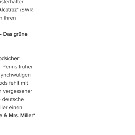
sterhafter 
Alcatraz
" (SWR 
n ihren 
– Das grüne 
odsicher
" 
r Penns früher 
lynchwütigen 
ds fehlt mit 
in vergessener 
 deutsche 
ller einen 
 & Mrs. Miller
" 