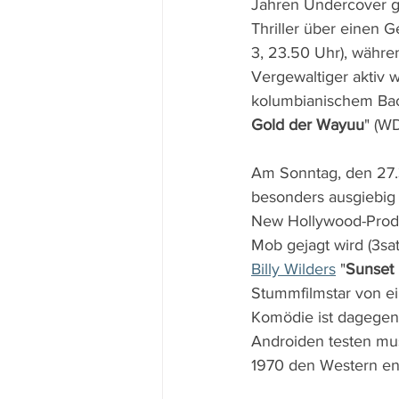
Jahren Undercover ge
Thriller über einen 
3, 23.50 Uhr), währe
Vergewaltiger aktiv 
kolumbianischem Bac
Gold der Wayuu
" (WD
Am Sonntag, den 27.3
besonders ausgiebig 
New Hollywood-Produ
Mob gejagt wird (3sat
Billy Wilders
 "
Sunset
Stummfilmstar von e
Komödie ist dagegen
Androiden testen mus
1970 den Western entm