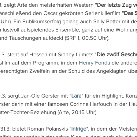
 zeigt Arte den meisterhaften Western "
Der letzte Zug v
 anschließend den Oscar gekrönten Serienkillerfilm "
Das 
5 Uhr). Ein Publikumserfolg gelang auch Sally Potter mit 
ein lustvoll aufspielendes Ensemble, ganz auf eine Wohnun
und Täuschungen aufdeckt (SRF 1, 00.50 Uhr).
3. steht auf Hessen mit Sidney Lumets "
Die zwölf Gesc
tsfilm auf dem Programm, in dem 
Henry Fonda
 die andere
rechtigten Zweifeln an der Schuld des Angeklagten üb
3. sorgt Jan-Ole Gerster mit "
Lara
" für ein Highlight. Konz
rster darin mit einer famosen Corinna Harfouch in der Hau
tter-Tochter-Beziehung (Arte, 20.15 Uhr).
1.3. bietet Roman Polanskis "
Intrige
", in dem der Meister