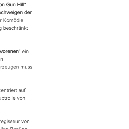
on Gun Hill
" 
Schweigen der 
der Komödie 
g beschränkt 
hworenen
" ein 
n 
erzeugen muss 
entriert auf 
ptrolle von 
regisseur von 