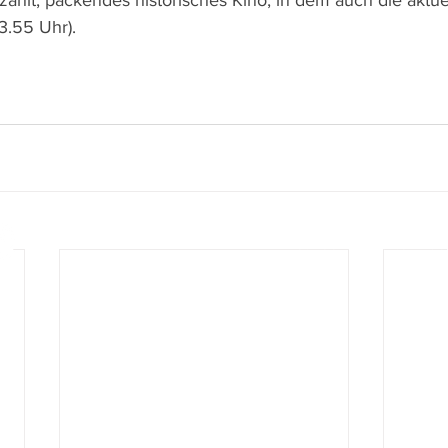
rzählt, packendes historisches Kino, in dem auch die aktu
23.55 Uhr).
www.film-netz.com
I Walter Gas