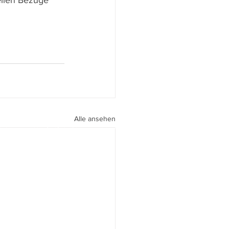
ellen Bezüge 
Alle ansehen
peri I
walter.gasperi@film-netz.com