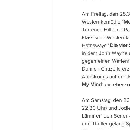
Am Freitag, den 25.3.
Westernkomödie "
Me
Terrence Hill eine Pa
Klassische Westernko
Hathaways "
Die vier
in dem John Wayne 
gegen einen Waffenfa
Damien Chazelle erzä
Armstrongs auf den M
My Mind
" ein ebenso
Am Samstag, den 26.3.
22.20 Uhr) und Jodie
Lämmer
" den Serienk
und Thriller gelang S