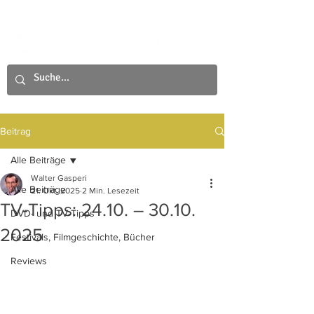
Beitrag
Alle Beiträge
Walter Gasperi
Alle Beiträge
21. Okt. 2025
2 Min. Lesezeit
TV-Tipps: 24.10. – 30.10.
DVD- und TV-Tipps
2025
Festivals, Filmgeschichte, Bücher
Reviews