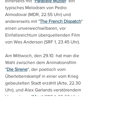
einerseits mit "
Parallele Mütter
" ein 
typisches Melodram von Pedro 
Almodovar (MDR, 22.55 Uhr) und 
andererseits mit "
The French Dispatch
" 
einen unverwechselbaren, vor 
Einfallsreichtum überquellenden Film 
von Wes Anderson (SRF 1, 23.45 Uhr).
Am Mittwoch, den 29.10. hat man die 
Wahl zwischen dem Animationsfilm 
"
Die Sirene
", der poetisch vom 
Überlebenskampf in einer vom Krieg 
gebeutelten Stadt erzählt (Arte, 22.30 
Uhr), und Alex Garlands verstörendem 
Horrordrama "
Men
" (SRF 1, 23.00 Uhr).
DVD- und TV-Tipps