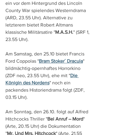
ein vor dem Hintergrund des Lincoln 
County War spielendes Westerndrama 
(ARD, 23.55 Uhr). Alternative zu 
letzterem bietet Robert Altmans 
klassische Militärsatire "
M.A.S.H.
" (SRF 1, 
23.55 Uhr).
Am Samstag, den 25.10 bietet Francis 
Ford Coppolas "
Bram Stoker´ Dracula
" 
bildmächtig-opernhaftes Horrorkino 
(ZDF neo, 23.55 Uhr), ehe mit "
Die 
Königin des Nordens
" noch ein 
packendes Historiendrama folgt (ZDF, 
03.15 Uhr).
Am Sonntag, den 26.10. folgt auf Alfred 
Hitchcocks Thriller "
Bei Anruf – Mord
" 
(Arte, 20.15 Uhr) die Dokumentation 
"
Mr. Und Mrs. Hitchcock
" (Arte, 21.55 