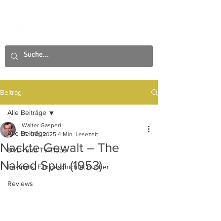
Beitrag
Alle Beiträge
Walter Gasperi
Alle Beiträge
15. Okt. 2025
4 Min. Lesezeit
Nackte Gewalt – The
DVD- und TV-Tipps
Naked Spur (1953)
Festivals, Filmgeschichte, Bücher
Reviews