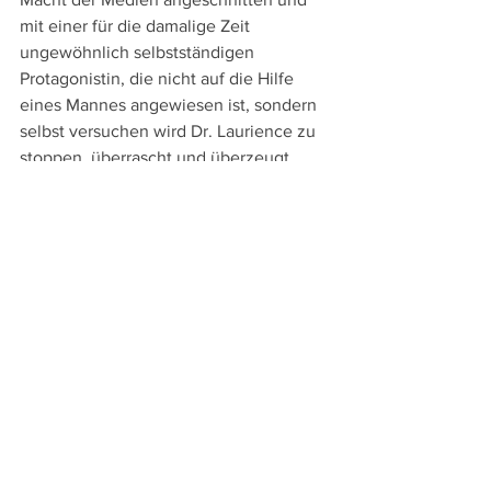
mit einer für die damalige Zeit 
ungewöhnlich selbstständigen 
Protagonistin, die nicht auf die Hilfe 
eines Mannes angewiesen ist, sondern 
selbst versuchen wird Dr. Laurience zu 
stoppen, überrascht und überzeugt 
auch das Frauenbild.
An Sprachversionen bieten die bei 
Pidax Film
 erschienene DVD und Blu-
ray die englische Original- und die 
deutsche Synchronfassung, aber keine 
Untertitel. Die Extras umfassen einen 
Audiokommentar von Lars Dreyer-
Winkelmann, der nicht nur immer 
wieder Filmszenen genau analysiert, 
sondern auch auf den Horrorfilm der 
1930er Jahre sowie auf die Zensur in 