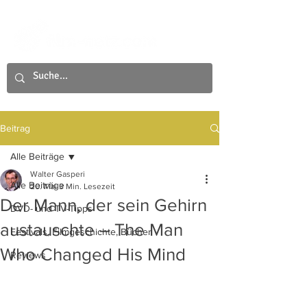
Beitrag
Alle Beiträge
Walter Gasperi
Alle Beiträge
20. Mai
3 Min. Lesezeit
Der Mann, der sein Gehirn
DVD- und TV-Tipps
austauschte – The Man
Festivals, Filmgeschichte, Bücher
Who Changed His Mind
Reviews