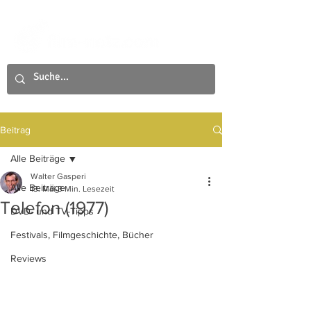
Beitrag
Alle Beiträge
Walter Gasperi
Alle Beiträge
13. Mai
3 Min. Lesezeit
Telefon (1977)
DVD- und TV-Tipps
Festivals, Filmgeschichte, Bücher
Reviews