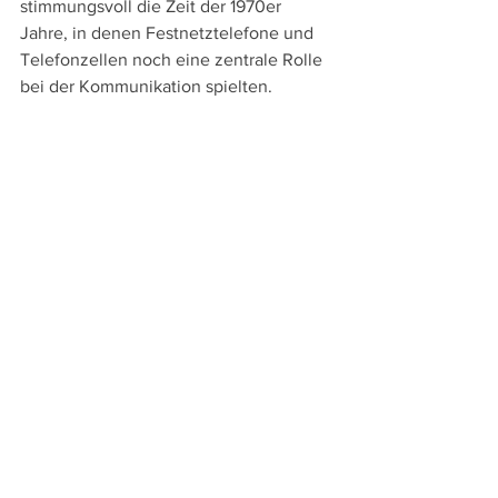
stimmungsvoll die Zeit der 1970er 
Jahre, in denen Festnetztelefone und 
Telefonzellen noch eine zentrale Rolle 
bei der Kommunikation spielten.
An Sprachversionen bieten die bei 
Plaion Pictures
 in einem Mediabook 
erschienene DVD und Blu-ray die 
englische Original- und die deutsche 
Synchronfassung sowie englische und 
deutsche Untertitel. Die Extras 
beschränken sich auf den deutschen 
Trailer, eine Bildergalerie sowie ein 24-
seitiges Booklet mit einem Text von 
Christoph N. Kellerbach, der Einblick in 
den Roman von Walter Wager und die 
Unterschiede zur Verfilmung sowie zur 
Besetzung und Crew des Films und 
Schwierigkeiten während der 