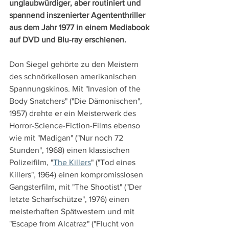
unglaubwürdiger, aber routiniert und 
spannend inszenierter Agententhriller 
aus dem Jahr 1977 in einem Mediabook 
auf DVD und Blu-ray erschienen.
Don Siegel gehörte zu den Meistern 
des schnörkellosen amerikanischen 
Spannungskinos. Mit "Invasion of the 
Body Snatchers" ("Die Dämonischen", 
1957) drehte er ein Meisterwerk des 
Horror-Science-Fiction-Films ebenso 
wie mit "Madigan" ("Nur noch 72 
Stunden", 1968) einen klassischen 
Polizeifilm, "
The Killers
" ("Tod eines 
Killers", 1964) einen kompromisslosen 
Gangsterfilm, mit "The Shootist" ("Der 
letzte Scharfschütze", 1976) einen 
meisterhaften Spätwestern und mit 
"Escape from Alcatraz" ("Flucht von 