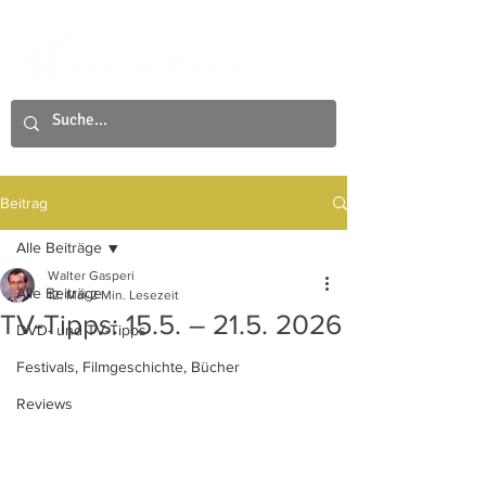
Beitrag
Alle Beiträge
Walter Gasperi
Alle Beiträge
12. Mai
2 Min. Lesezeit
TV-Tipps: 15.5. – 21.5. 2026
DVD- und TV-Tipps
Festivals, Filmgeschichte, Bücher
Reviews