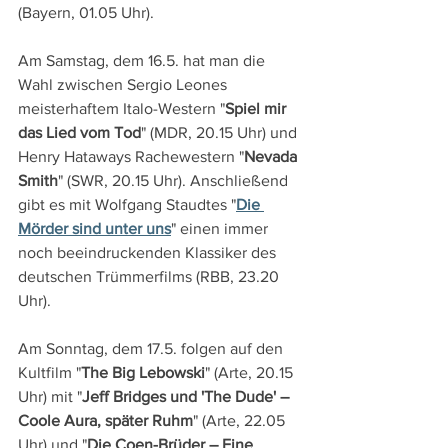
(Bayern, 01.05 Uhr).
Am Samstag, dem 16.5. hat man die 
Wahl zwischen Sergio Leones 
meisterhaftem Italo-Western "
Spiel mir 
das Lied vom Tod
" (MDR, 20.15 Uhr) und 
Henry Hataways Rachewestern "
Nevada 
Smith
" (SWR, 20.15 Uhr). Anschließend 
gibt es mit Wolfgang Staudtes "
Die 
Mörder sind unter uns
" einen immer 
noch beeindruckenden Klassiker des 
deutschen Trümmerfilms (RBB, 23.20 
Uhr).
Am Sonntag, dem 17.5. folgen auf den 
Kultfilm "
The Big Lebowski
" (Arte, 20.15 
Uhr) mit "
Jeff Bridges und 'The Dude' – 
Coole Aura, später Ruhm
" (Arte, 22.05 
Uhr) und "
Die Coen-Brüder – Eine 