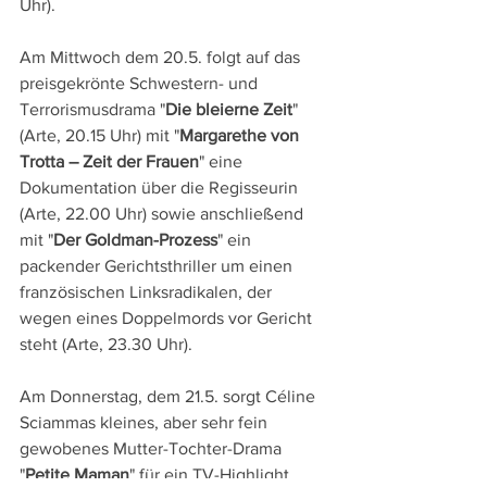
Uhr).
Am Mittwoch dem 20.5. folgt auf das 
preisgekrönte Schwestern- und 
Terrorismusdrama "
Die bleierne Zeit
" 
(Arte, 20.15 Uhr) mit "
Margarethe von 
Trotta – Zeit der Frauen
" eine 
Dokumentation über die Regisseurin 
(Arte, 22.00 Uhr) sowie anschließend 
mit "
Der Goldman-Prozess
" ein 
packender Gerichtsthriller um einen 
französischen Linksradikalen, der 
wegen eines Doppelmords vor Gericht 
steht (Arte, 23.30 Uhr).
Am Donnerstag, dem 21.5. sorgt Céline 
Sciammas kleines, aber sehr fein 
gewobenes Mutter-Tochter-Drama 
"
Petite Maman
" für ein TV-Highlight 