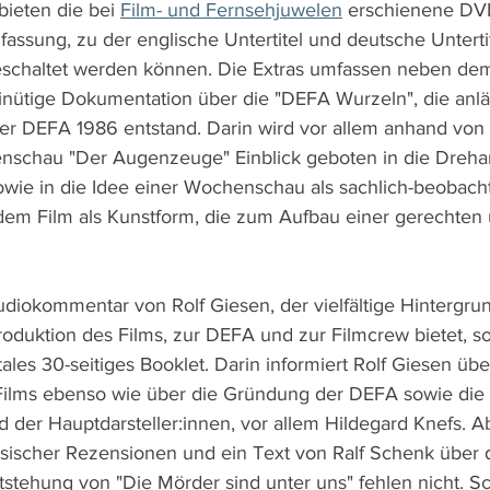
ieten die bei 
Film- und Fernsehjuwelen
 erschienene DVD
fassung, zu der englische Untertitel und deutsche Untertit
schaltet werden können. Die Extras umfassen neben dem 
minütige Dokumentation über die "DEFA Wurzeln", die anlä
er DEFA 1986 entstand. Darin wird vor allem anhand von 
schau "Der Augenzeuge" Einblick geboten in die Drehar
wie in die Idee einer Wochenschau als sachlich-beobach
m Film als Kunstform, die zum Aufbau einer gerechten u
iokommentar von Rolf Giesen, der vielfältige Hintergru
oduktion des Films, zur DEFA und zur Filmcrew bietet, s
ales 30-seitiges Booklet. Darin informiert Rolf Giesen übe
ilms ebenso wie über die Gründung der DEFA sowie die 
 der Hauptdarsteller:innen, vor allem Hildegard Knefs. A
sischer Rezensionen und ein Text von Ralf Schenk über 
stehung von "Die Mörder sind unter uns" fehlen nicht. Sch