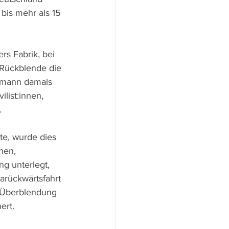
bis mehr als 15 
rs Fabrik, bei 
r Rückblende die 
tmann damals 
ist:innen, 
.
e, wurde dies 
hen, 
g unterlegt, 
arückwärtsfahrt 
e Überblendung 
ert.