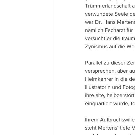
Trümmerlandschaft a
verwundete Seele des
war Dr. Hans Mertens 
nämlich Facharzt für 
versucht er die trau
Zynismus auf die Wel
Parallel zu dieser Z
versprechen, aber au
Heimkehrer in die deu
Illustratorin und Foto
ihre alte, halbzerst
einquartiert wurde, t
Ihrem Aufbruchswille
steht Mertens´ tiefe 