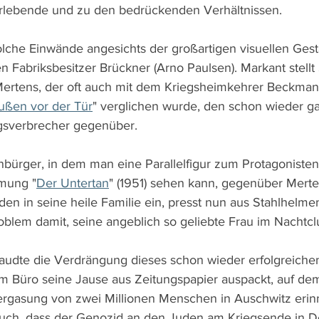
erlebende und zu den bedrückenden Verhältnissen.
lche Einwände angesichts der großartigen visuellen Gest
en Fabriksbesitzer Brückner (Arno Paulsen). Markant stell
 Mertens, der oft auch mit dem Kriegsheimkehrer Beckman
ußen vor der Tür
" verglichen wurde, den schon wieder g
sverbrecher gegenüber.
leinbürger, in dem man eine Parallelfigur zum Protagoniste
lmung "
Der Untertan
" (1951) sehen kann, gegenüber Merten
en in seine heile Familie ein, presst nun aus Stahlhelme
oblem damit, seine angeblich so geliebte Frau im Nachtcl
taudte die Verdrängung dieses schon wieder erfolgreichen 
em Büro seine Jause aus Zeitungspapier auspackt, auf dem
ergasung von zwei Millionen Menschen in Auschwitz erinn
uch, dass der Genozid an den Juden am Kriegsende in D