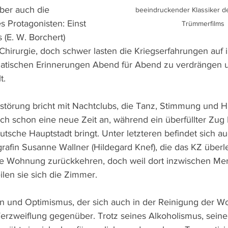
ber auch die 
beeindruckender Klassiker d
 Protagonisten: Einst 
Trümmerfilms
(E. W. Borchert) 
Chirurgie, doch schwer lasten die Kriegserfahrungen auf 
matischen Erinnerungen Abend für Abend zu verdrängen un
t.
erstörung bricht mit Nachtclubs, die Tanz, Stimmung und 
ch schon eine neue Zeit an, während ein überfüllter Zug 
tsche Hauptstadt bringt. Unter letzteren befindet sich au
grafin Susanne Wallner (Hildegard Knef), die das KZ überleb
örte Wohnung zurückkehren, doch weil dort inzwischen Mer
eilen sie sich die Zimmer.
n und Optimismus, der sich auch in der Reinigung der Wo
Verzweiflung gegenüber. Trotz seines Alkoholismus, seine