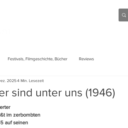
Aktuell
Beiträge
Über mich
Links
Festivals, Filmgeschichte, Bücher
Reviews
Dez. 2025
4 Min. Lesezeit
r sind unter uns (1946)
erter 
ößt im zerbombten 
45 auf seinen 