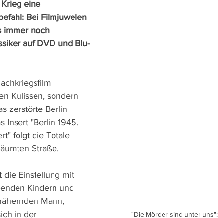
 Krieg eine 
efahl: Bei Filmjuwelen 
s immer noch 
ssiker auf DVD und Blu-
achkriegsfilm 
en Kulissen, sondern 
s zerstörte Berlin 
 Insert "Berlin 1945. 
rt" folgt die Totale 
säumten Straße. 
die Einstellung mit 
lenden Kindern und 
nähernden Mann, 
sich in der 
"Die Mörder sind unter uns"