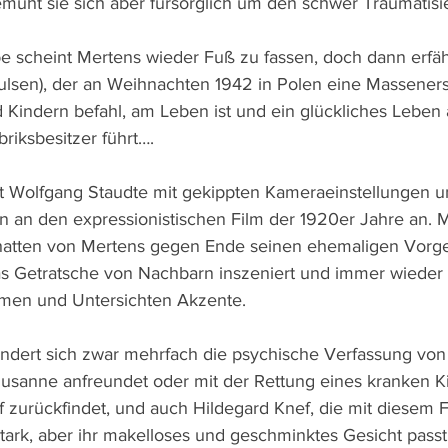
üht sie sich aber fürsorglich um den schwer Traumatisie
 scheint Mertens wieder Fuß zu fassen, doch dann erfähr
lsen), der an Weihnachten 1942 in Polen eine Massener
Kindern befahl, am Leben ist und ein glückliches Leben a
riksbesitzer führt….
t Wolfgang Staudte mit gekippten Kameraeinstellungen u
en an den expressionistischen Film der 1920er Jahre an. 
hatten von Mertens gegen Ende seinen ehemaligen Vorges
as Getratsche von Nachbarn inszeniert und immer wieder 
men und Untersichten Akzente.
ändert sich zwar mehrfach die psychische Verfassung vo
t Susanne anfreundet oder mit der Rettung eines kranken K
 zurückfindet, und auch Hildegard Knef, die mit diesem F
 stark, aber ihr makelloses und geschminktes Gesicht passt