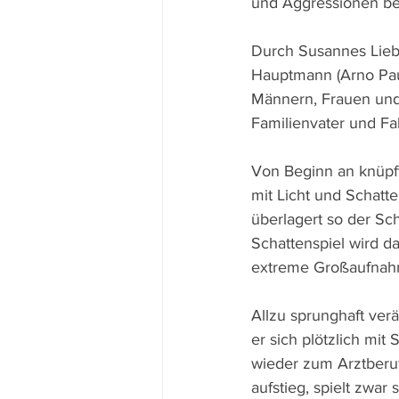
und Aggressionen bem
Durch Susannes Liebe
Hauptmann (Arno Pau
Männern, Frauen und 
Familienvater und Fab
Von Beginn an knüpf
mit Licht und Schatt
überlagert so der Sc
Schattenspiel wird d
extreme Großaufnah
Allzu sprunghaft ver
er sich plötzlich mi
wieder zum Arztberuf
aufstieg, spielt zwar