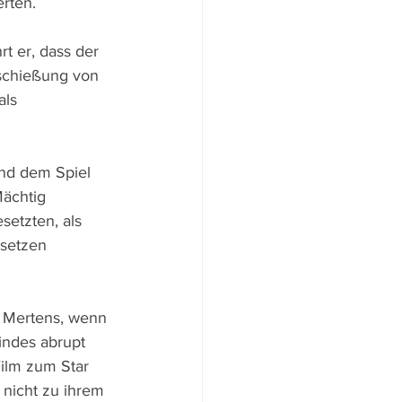
rten.
t er, dass der 
schießung von 
ls 
nd dem Spiel 
Mächtig 
etzten, als 
setzen 
n Mertens, wenn 
indes abrupt 
ilm zum Star 
 nicht zu ihrem 