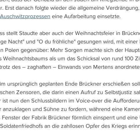
. Erst danach folgte wieder die allgemeine Verdrängung, 
Auschwitzprozessen
 eine Aufarbeitung einsetzte.
 stellt Staudte aber auch der Weihnachtsfeier in Brückne
ilige Nacht" und "O du fröhliche" gesungen wird, mit eine
n Polen gegenüber: Mehr Sorgen machte sich der Haup
eihnachtsbaums als um das Schicksal von rund 100 Zivil
trotz des – zaghaften – Einwands von Mertens anordnete
 ursprünglich geplanten Ende Brückner erschießen sollt
schen Zensoren, die darin einen Aufruf zu Selbstjustiz sa
 ist nun den Schlussbildern im Voice-over die Aufforderun
ber anzuklagen und Sühne zu fordern, während eine Kamer
es Fenster der Fabrik Brückner förmlich einsperrt und ein
Soldatenfriedhofs an die zahllosen Opfer des Kriegs erinn