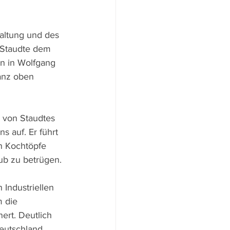
altung und des 
t Staudte dem 
n in Wolfgang 
anz oben 
n von Staudtes 
s auf. Er führt 
n Kochtöpfe 
ub zu betrügen. 
Industriellen 
 die 
ert. Deutlich 
eutschland 