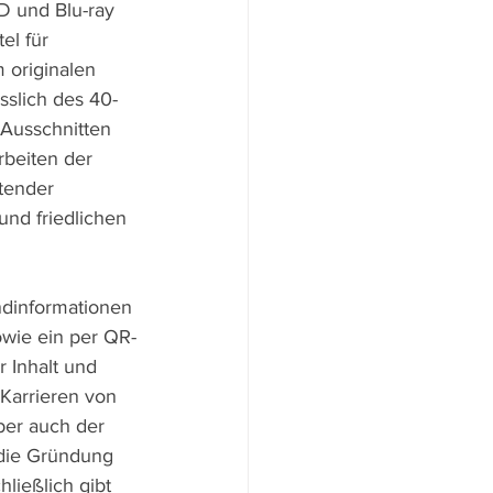
 und Blu-ray 
el für 
originalen 
sslich des 40-
Ausschnitten 
beiten der 
tender 
nd friedlichen 
ndinformationen 
owie ein per QR-
r Inhalt und 
Karrieren von 
ber auch der 
die Gründung 
ließlich gibt 