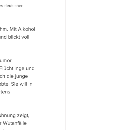
es deutschen 
ihm. Mit Alkohol 
d blickt voll 
Humor 
Flüchtlinge und 
ch die junge 
te. Sie will in 
tens 
hnung zeigt, 
r Wutanfälle 