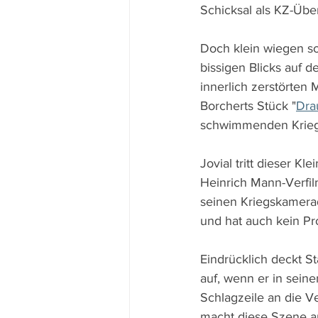
Schicksal als KZ-Üb
Doch klein wiegen so
bissigen Blicks auf d
innerlich zerstörten
Borcherts Stück "
Dra
schwimmenden Krieg
Jovial tritt dieser K
Heinrich Mann-Verfi
seinen Kriegskamerad
und hat auch kein Pr
Eindrücklich deckt S
auf, wenn er in sein
Schlagzeile an die V
macht diese Szene a