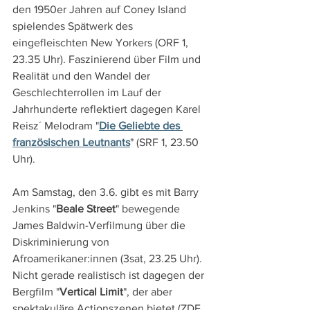
den 1950er Jahren auf Coney Island 
spielendes Spätwerk des 
eingefleischten New Yorkers (ORF 1, 
23.35 Uhr). Faszinierend über Film und 
Realität und den Wandel der 
Geschlechterrollen im Lauf der 
Jahrhunderte reflektiert dagegen Karel 
Reisz´ Melodram "
Die Geliebte des 
französischen Leutnants
" (SRF 1, 23.50 
Uhr).
Am Samstag, den 3.6. gibt es mit Barry 
Jenkins "
Beale Street
" bewegende 
James Baldwin-Verfilmung über die 
Diskriminierung von 
Afroamerikaner:innen (3sat, 23.25 Uhr). 
Nicht gerade realistisch ist dagegen der 
Bergfilm "
Vertical Limit
", der aber 
spektakuläre Actionszenen bietet (ZDF, 