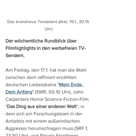
Das brandneue Testament (Arte, 19.1., 20.15 
Uhr)
Der wöchentliche Rundblick über 
Filmhighlights in den werbefreien TV-
Sendern.
Am Freitag, den 17.1. hat man die Wahl 
zwischen dem raffiniert erzählten 
deutschen Liebesdrama "
Mein Ende, 
Dein Anfang
" (SWR, 00.10 Uhr), John 
Carpenters Horror-Science-Fiction-Film 
"
Das Ding aus einer anderen Welt
", in 
dem sich ein Forschungsteam in der 
Antarktis mit einem außerirdischen 
Aggressor herumschlagen muss (SRF 1, 
23.50 Uhr), und Steven Spielbergs 