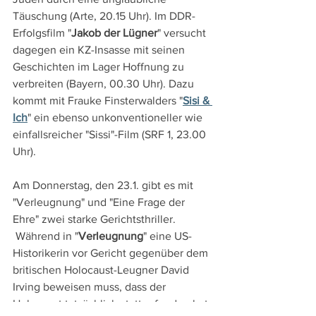
Täuschung (Arte, 20.15 Uhr). Im DDR-
Erfolgsfilm "
Jakob der Lügner
" versucht 
dagegen ein KZ-Insasse mit seinen 
Geschichten im Lager Hoffnung zu 
verbreiten (Bayern, 00.30 Uhr). Dazu 
kommt mit Frauke Finsterwalders "
Sisi & 
Ich
" ein ebenso unkonventioneller wie 
einfallsreicher "Sissi"-Film (SRF 1, 23.00 
Uhr).
Am Donnerstag, den 23.1. gibt es mit 
"Verleugnung" und "Eine Frage der 
Ehre" zwei starke Gerichtsthriller. 
 Während in "
Verleugnung
" eine US-
Historikerin vor Gericht gegenüber dem 
britischen Holocaust-Leugner David 
Irving beweisen muss, dass der 
Holocaust tatsächlich stattgefunden hat 