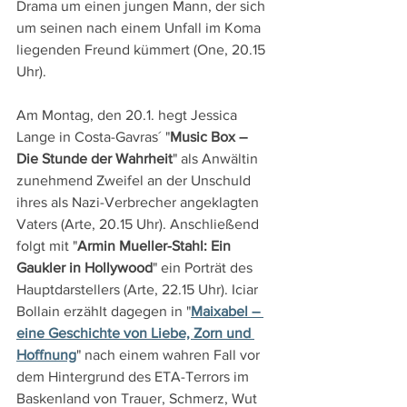
Drama um einen jungen Mann, der sich 
um seinen nach einem Unfall im Koma 
liegenden Freund kümmert (One, 20.15 
Uhr).
Am Montag, den 20.1. hegt Jessica 
Lange in Costa-Gavras´ "
Music Box – 
Die Stunde der Wahrheit
" als Anwältin 
zunehmend Zweifel an der Unschuld 
ihres als Nazi-Verbrecher angeklagten 
Vaters (Arte, 20.15 Uhr). Anschließend 
folgt mit "
Armin Mueller-Stahl: Ein 
Gaukler in Hollywood
" ein Porträt des 
Hauptdarstellers (Arte, 22.15 Uhr). Iciar 
Bollain erzählt dagegen in "
Maixabel – 
eine Geschichte von Liebe, Zorn und 
Hoffnung
" nach einem wahren Fall vor 
dem Hintergrund des ETA-Terrors im 
Baskenland von Trauer, Schmerz, Wut 