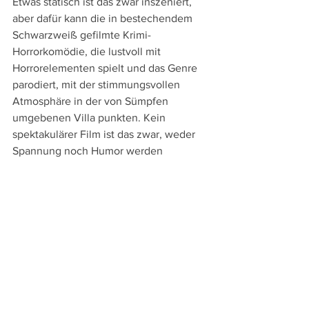
Etwas statisch ist das zwar inszeniert, 
aber dafür kann die in bestechendem 
Schwarzweiß gefilmte Krimi-
Horrorkomödie, die lustvoll mit 
Horrorelementen spielt und das Genre 
parodiert, mit der stimmungsvollen 
Atmosphäre in der von Sümpfen 
umgebenen Villa punkten. Kein 
spektakulärer Film ist das zwar, weder 
Spannung noch Humor werden 
besonders forciert, aber zwar harmlose, 
aber doch sympathische Unterhaltung, 
wird dennoch immer noch geboten.
An Sprachversionen bietet die bei 
Onegate
 erschienene Blu-ray die 
englische Original- und die deutsche 
Synchronfassung sowie englische 
Untertitel. Extras fehlen.