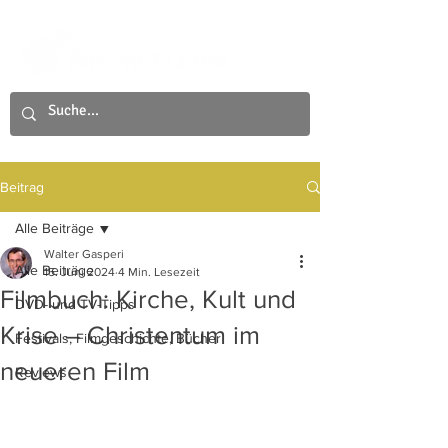
Beitrag
Alle Beiträge
Walter Gasperi
Alle Beiträge
15. Juni 2024
4 Min. Lesezeit
Filmbuch: Kirche, Kult und
DVD- und TV-Tipps
Krise – Christentum im
Festivals, Filmgeschichte, Bücher
neueren Film
Reviews