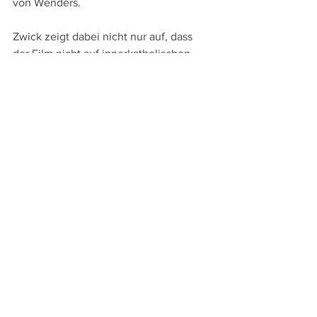
von Wenders. 
Zwick zeigt dabei nicht nur auf, dass 
der Film nicht auf innerkatholischen 
Themen fokussiert, sondern auf 
universellen wie Armut, 
Ungleichverteilung und Umweltschutz 
und so ein Film nicht nur für Katholiken 
und Christen, sondern für "alle 
Menschen guten Willens" sein will. 
Anschaulich arbeitet der Autor heraus, 
mit welchen filmischen Mitteln 
Wenders Hoffnung auf eine Reform der 
Kirche verbreitet und dabei ein 
idealisiertes Bild des Papstes zeichnet, 
das bei genauerem Blick durchaus 
Einwände von Menschen, die dem 
Papst kritisch gegenüberstehen, 
hervorrufen könnte.