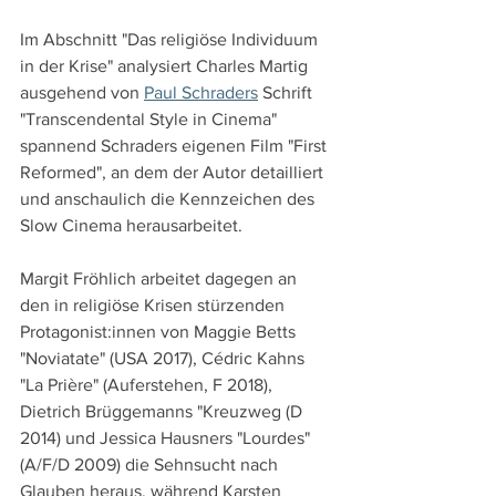
Im Abschnitt "Das religiöse Individuum 
in der Krise" analysiert Charles Martig 
ausgehend von 
Paul Schraders
 Schrift 
"Transcendental Style in Cinema" 
spannend Schraders eigenen Film "First 
Reformed", an dem der Autor detailliert 
und anschaulich die Kennzeichen des 
Slow Cinema herausarbeitet. 
Margit Fröhlich arbeitet dagegen an 
den in religiöse Krisen stürzenden 
Protagonist:innen von Maggie Betts 
"Noviatate" (USA 2017), Cédric Kahns 
"La Prière" (Auferstehen, F 2018), 
Dietrich Brüggemanns "Kreuzweg (D 
2014) und Jessica Hausners "Lourdes" 
(A/F/D 2009) die Sehnsucht nach 
Glauben heraus, während Karsten 