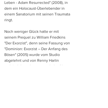
Leben - Adam Resurrected" (2008), in 
dem ein Holocaust-Überlebender in 
einem Sanatorium mit seinen Traumata 
ringt.
Noch weniger Glück hatte er mit 
seinem Prequel zu William Friedkins 
"Der Exorzist", denn seine Fassung von 
"Dominion: Exorzist – Der Anfang des 
Bösen" (2005) wurde vom Studio 
abgelehnt und von Renny Harlin 
praktisch komplett neu gedreht. Aber 
auch der Erotikthriller "The Canyons" 
(2013) fiel bei der Kritik durch, während 
"First Reformed" (2017) begeisterte 
Kritiken erhielt.
Mit großer formaler Konsequenz und 
Inbrunst erzählt Schrader in diesem 