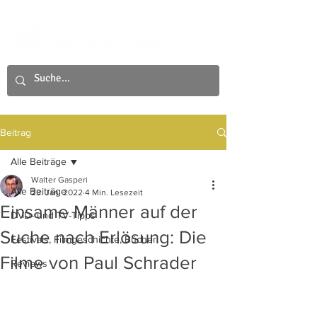
Beitrag
Alle Beiträge
Walter Gasperi
Alle Beiträge
23. Jan. 2022
4 Min. Lesezeit
Einsame Männer auf der
DVD- und TV-Tipps
Suche nach Erlösung: Die
Festivals, Filmgeschichte, Bücher
Filme von Paul Schrader
Reviews