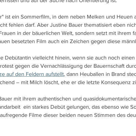
errissen und auf der Suche nach Orientierung ist.
r" ist ein Sommerfilm, in dem neben Melken und Heuen a
ht fehlen darf. Aber Justine Bauer thematisiert eben nich
rauen in der bäuerlichen Welt, sondern setzt mit ihrem fa
rauen besetzten Film auch ein Zeichen gegen diese männ
ie Debütantin vielleicht hinein, wenn sie auch noch einen
 Protest gegen die Vernachlässigung der Bauernschaft durch
e auf den Feldern aufstellt
, dann Heuballen in Brand stec
chend – mit Milch löscht, ehe er die letzte Konsequenz zi
Bauer mit ihrem authentischen und quasidokumentarischen
ndarbeit  ein starkes Debüt gelungen, das ebenso wie So
e aufregende Filme dieser beiden neuen Stimmen des deu