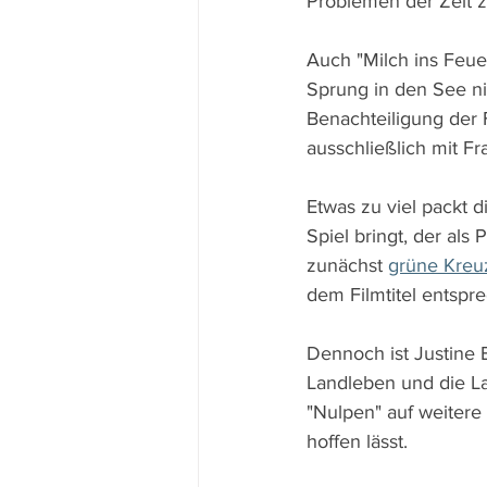
Problemen der Zeit z
Auch "Milch ins Feue
Sprung in den See nic
Benachteiligung der F
ausschließlich mit F
Etwas zu viel packt d
Spiel bringt, der als
zunächst 
grüne Kreuz
dem Filmtitel entspre
Dennoch ist Justine 
Landleben und die La
"Nulpen" auf weiter
hoffen lässt.