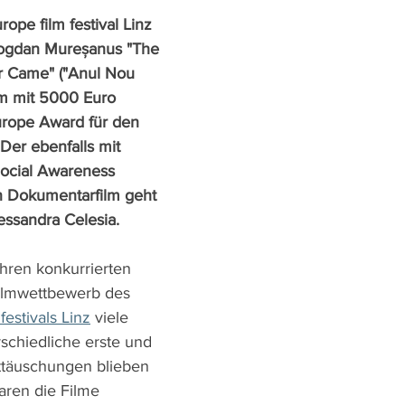
ope film festival Linz 
Bogdan Mureșanus "The 
 Came" ("Anul Nou 
em mit 5000 Euro 
urope Award für den 
 Der ebenfalls mit 
ocial Awareness 
n Dokumentarfilm geht 
essandra Celesia.
hren konkurrierten 
ilmwettbewerb des 
festivals Linz
 viele 
schiedliche erste und 
nttäuschungen blieben 
ren die Filme 