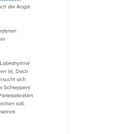
och die Angst 
undenen 
in 
ne Lobeshymne 
en ist. Doch 
rsucht sich 
es Schleppers 
Parteisekretärs 
ichen soll. 
 seines 