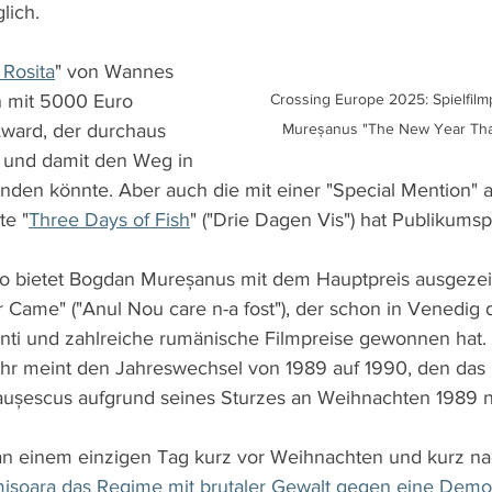
ich. 
 Rosita
" von Wannes 
n mit 5000 Euro 
Crossing Europe 2025: Spielfilm
ward, der durchaus 
Mureșanus "The New Year Th
 und damit den Weg in 
nden könnte. Aber auch die mit einer "Special Mention" 
te "
Three Days of Fish
" ("Drie Dagen Vis") hat Publikumspo
no bietet Bogdan Mureșanus mit dem Hauptpreis ausgezei
Came" ("Anul Nou care n-a fost"), der schon in Venedig 
onti und zahlreiche rumänische Filmpreise gewonnen hat.
ahr meint den Jahreswechsel von 1989 auf 1990, den das
aușescus aufgrund seines Sturzes an Weihnachten 1989 n
 an einem einzigen Tag kurz vor Weihnachten und kurz n
ișoara das Regime mit brutaler Gewalt gegen eine Demon