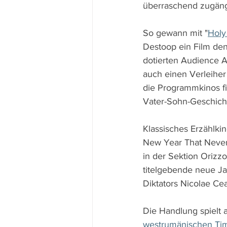
überraschend zugängl
So gewann mit "
Holy
Destoop ein Film de
dotierten Audience A
auch einen Verleiher
die Programmkinos fi
Vater-Sohn-Geschich
Klassisches Erzählki
New Year That Never 
in der Sektion Orizz
titelgebende neue J
Diktators Nicolae Ce
Die Handlung spielt
westrumänischen Tim