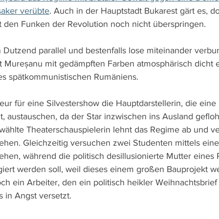
saker verübte
. Auch in der Hauptstadt Bukarest gärt es, d
st den Funken der Revolution noch nicht überspringen.
 Dutzend parallel und bestenfalls lose miteinander verb
t Mureșanu mit gedämpften Farben atmosphärisch dicht e
es spätkommunistischen Rumäniens.
eur für eine Silvestershow die Hauptdarstellerin, die ei
t, austauschen, da der Star inzwischen ins Ausland gefloh
wählte Theaterschauspielerin lehnt das Regime ab und ve
ehen. Gleichzeitig versuchen zwei Studenten mittels ein
ehen, während die politisch desillusionierte Mutter eines 
iert werden soll, weil dieses einem großen Bauprojekt we
 ein Arbeiter, den ein politisch heikler Weihnachtsbrief
 in Angst versetzt.