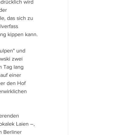
rücklich wird 
der 
e, das sich zu 
lverfass 
ng kippen kann.
Nulpen" und 
wski zwei 
n Tag lang 
auf einer 
er den Hof 
rwirklichen 
ierenden 
kalek Laien –, 
 Berliner 