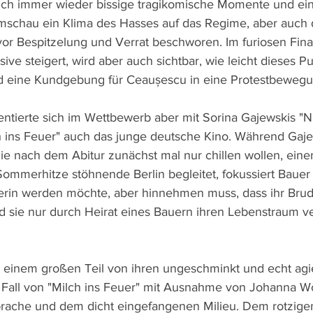
ch immer wieder bissige tragikomische Momente und eind
mschau ein Klima des Hasses auf das Regime, aber auch 
r Bespitzelung und Verrat beschworen. Im furiosen Final
ive steigert, wird aber auch sichtbar, wie leicht dieses Pu
d eine Kundgebung für Ceaușescu in eine Protestbewegu
sentierte sich im Wettbewerb aber mit Sorina Gajewskis "
h ins Feuer" auch das junge deutsche Kino. Während Gaje
ie nach dem Abitur zunächst mal nur chillen wollen, eine
Sommerhitze stöhnende Berlin begleitet, fokussiert Bauer 
erin werden möchte, aber hinnehmen muss, dass ihr Brud
sie nur durch Heirat eines Bauern ihren Lebenstraum ve
u einem großen Teil von ihren ungeschminkt und echt ag
m Fall von "Milch ins Feuer" mit Ausnahme von Johanna Wo
rache und dem dicht eingefangenen Milieu. Dem rotzigen