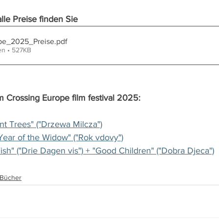
lle Preise finden Sie 
pe_2025_Preise
.pdf
en • 527KB
m Crossing Europe film festival 2025:
ent Trees" ("Drzewa Milcza")
"Year of the Widow" ("Rok vdovy")
ish" ("Drie Dagen vis") + "Good Children" ("Dobra Djeca")
, Bücher