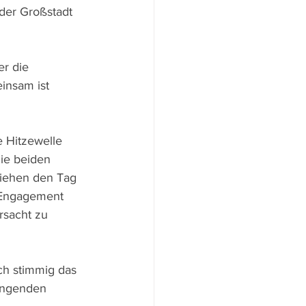
der Großstadt 
r die 
insam ist 
 Hitzewelle 
ie beiden 
ziehen den Tag 
 Engagement 
rsacht zu 
uch stimmig das 
ängenden 