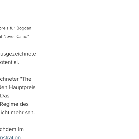
preis für Bogdan 
at Never Came"
ausgezeichnete 
tential.
chneter "The 
den Hauptpreis 
 Das 
 Regime des 
icht mehr sah.
achdem im 
stration 