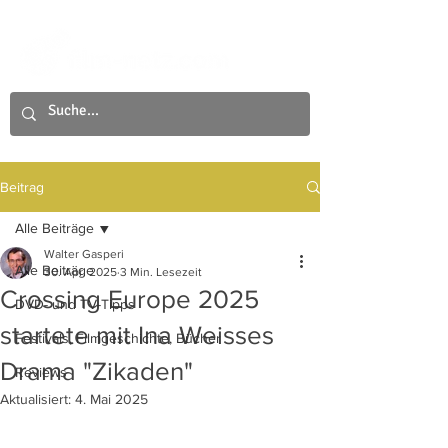
Beitrag
Alle Beiträge
Walter Gasperi
Alle Beiträge
30. Apr. 2025
3 Min. Lesezeit
Crossing Europe 2025
DVD- und TV-Tipps
startete mit Ina Weisses
Festivals, Filmgeschichte, Bücher
Drama "Zikaden"
Reviews
Aktualisiert:
4. Mai 2025