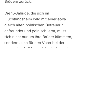
Brüdern zurück.
Die 16-Jährige, die sich im 
Flüchtlingsheim bald mit einer etwa 
gleich alten polnischen Betreuerin 
anfreundet und polnisch lernt, muss 
sich nicht nur um ihre Brüder kümmern, 
sondern auch für den Vater bei der 
Jobsuche als Friseur dolmetschen oder 
bei den Bemühungen um eine 
Aufenthaltsbewilligung unterstützen. 
Nicht genug damit kommt bei ihr auch 
noch eine Augenkrankheit dazu, die 
dringend eine Operation erfordert.
Hautnah begleitet Zwiefka Runa und 
ihre Familie, aber nie voyeuristisch, 
sondern immer einfühlsam ist der Blick, 
sodass bewegender Einblick in den 