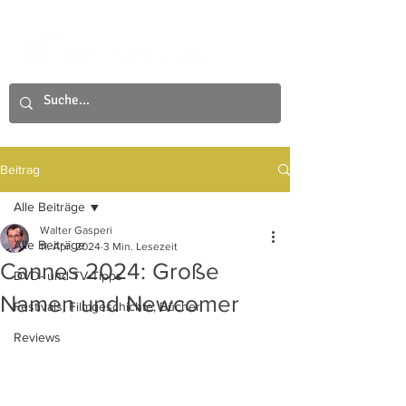
Beitrag
Alle Beiträge
Walter Gasperi
Alle Beiträge
11. Apr. 2024
3 Min. Lesezeit
Cannes 2024: Große
DVD- und TV-Tipps
Namen und Newcomer
Festivals, Filmgeschichte, Bücher
Reviews