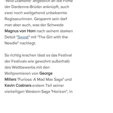
"Wild Diamond" angeblich an die Filme 
der Dardenne-Brüder anknüpft, auch 
zwei noch weitgehend unbekannte 
Regisseurinnen. Gespannt sein darf 
man aber auch, was der Schwede 
Magnus von Horn
 nach seinem starken 
Debüt "
Sweat
" mit "The Girl with the 
Needle" nachlegt.
So richtig krachen lässt es das Festival 
der Festivals wie gewohnt außerhalb 
des Wettbewerbs mit den 
Weltpremieren von 
George 
Millers
 "Furiosa: A Mad Max Saga" und 
Kevin Costners
 erstem Teil seiner 
vierteiligen Western-Saga "Horizon", in 
der die Eroberung des amerikanischen 
Westens in der zweiten Hälfte des 19. 
Jahrhunderts nachgezeichnet wird. 