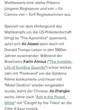
Wettbewerb eine starke Präsenz 
jüngerer Regisseure und von – für 
Cannes viel – fünf Regisseurinnen aus.
Speziell vor dem Hintergrund des 
Wahlkampfs um die US-Präsidentschaft 
klingt so "The Aprrentice" spannend, 
setzt sich 
Ali Abassi
 darin doch mit 
Donald Trumps Leben in den 1980er 
Jahren auseinander. Während der 
Brasilianer 
Karim Ainouz
 ("
The Invisible 
Life of Eurídice Gusmão
") schon letztes 
Jahr mit "Firebrand" um die Goldene 
Palme konkurrierte und heuer mit 
"Motel Destino" wieder eingeladen 
wurde, kehrt der Chinese 
Jia Zhangke
sechs Jahre nach "
Ash Is the Purest 
White
" mit "Caught by the Tides" an die 
Côte d´Azur zurück.