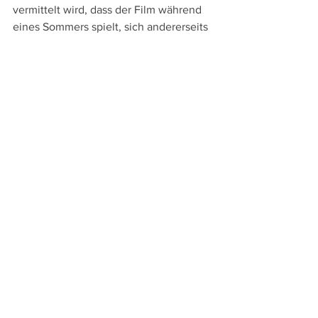
vermittelt wird, dass der Film während 
eines Sommers spielt, sich andererseits 
aber aufgrund der Karriere Maradonas 
die Handlung zumindest vom 
Vertragsabschluss 1984 bis zum 
Meistertitel 1987 erstrecken muss. Ganz 
plausibel ist das freilich nicht, denn 
dem von Filippo Scotti stark gespielten 
Fabietto sieht man nicht an, dass er sich 
vom 15-Jährigen zum 17- oder 18-
Jährigen entwickelt. 
Nicht um eine durchgetaktete 
Handlung geht es Sorrentino so, 
sondern um die leidenschaftliche und 
bewegende Evokation einer Jugend mit 
ihrer Unsicherheit und langsamen 
Identitätsfindung  – und eine große 
Liebeserklärung an Neapel, sein Idol 