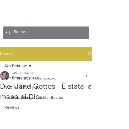
Beitrag
Alle Beiträge
Walter Gasperi
Alle Beiträge
5. Dez. 2021
4 Min. Lesezeit
Die Hand Gottes - È stata la
DVD- und TV-Tipps
mano di Dio
Festivals, Filmgeschichte, Bücher
Reviews