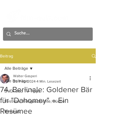
Beitrag
Alle Beiträge
Walter Gasperi
Alle Beiträge
25. Feb. 2024
4 Min. Lesezeit
74. Berlinale: Goldener Bär
DVD- und TV-Tipps
für "Dahomey" – Ein
Festivals, Filmgeschichte, Bücher
Resümee
Reviews