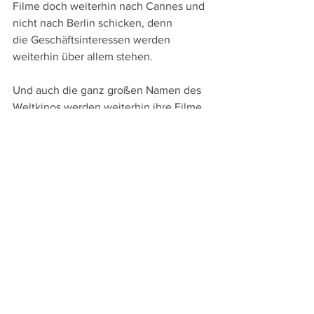
Filme doch weiterhin nach Cannes und 
nicht nach Berlin schicken, denn 
die Geschäftsinteressen werden 
weiterhin über allem stehen.
Und auch die ganz großen Namen des 
Weltkinos werden weiterhin ihre Filme 
wohl nur nach Berlin schicken, wenn 
Cannes schon abgewunken hat. – 
Vielleicht wäre es also besser statt 
weiterhin mit Cannes und Venedig 
wetteifern zu wollen und dann doch 
den Kürzeren zu ziehen, sich ganz neu 
zu positionieren und statt das zu 
präsentieren, was Croissette und Lido 
übrig lassen, sich ein starkes eigenes 
und unverwechselbares Profil zu geben.