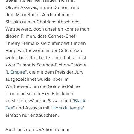
Bekannte Namen fanden sich mit 
Olivier Assayas, Bruno Dumont und 
dem Mauretanier Abderrahmane 
Sissako nun in Chatrians Abschieds-
Wettbewerb, doch ansehen konnte man 
diesen Filmen, dass Cannes-Chef 
Thierry Frémaux sie zumindest für den 
Hauptwettbewerb an der Côte d´Azur 
wohl abgelehnt hatte. Unterhaltsam ist 
zwar Dumonts Science-Fiction-Parodie 
"
L´Empire
", die mit dem Preis der Jury 
ausgezeichnet wurde, aber im 
Wettbewerb um die Goldene Palme 
kann man sich diesen Film kaum 
vorstellen, während Sissako mit "
Black 
Tea
" und Assayas mit "
Hors du temps
" 
einfach nur enttäuschten.
Auch aus den USA konnte man 