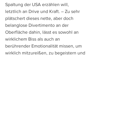
Spaltung der USA erzählen will, 
letztlich an Drive und Kraft. – Zu sehr 
plätschert dieses nette, aber doch 
belanglose Divertimento an der 
Oberfläche dahin, lässt es sowohl an 
wirklichem Biss als auch an 
berührender Emotionalität missen, um 
wirklich mitzureißen, zu begeistern und 
haften zu bleiben.
Weitere Berlinale-Berichte:
- 
Vorschau auf die 73. Berlinale
- 
Neue Unannehmlichkeiten
: Online-
Ticketing und über die Stadt verstreute 
Vorführungen
- 
"Irgendwann werden wir uns alles 
erzählen" + "BlackBerry"
- 
"Manodrome" + "The Survival of 