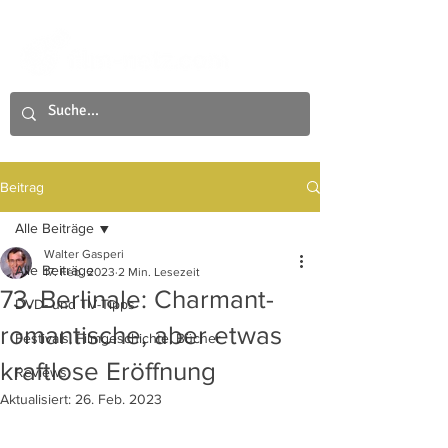
Beitrag
Alle Beiträge
Walter Gasperi
Alle Beiträge
17. Feb. 2023
2 Min. Lesezeit
73. Berlinale: Charmant-
DVD- und TV-Tipps
romantische, aber etwas
Festivals, Filmgeschichte, Bücher
kraftlose Eröffnung
Reviews
Aktualisiert:
26. Feb. 2023