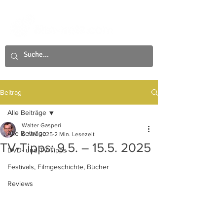
Beitrag
Alle Beiträge
Walter Gasperi
Alle Beiträge
6. Mai 2025
2 Min. Lesezeit
TV-Tipps: 9.5. – 15.5. 2025
DVD- und TV-Tipps
Festivals, Filmgeschichte, Bücher
Reviews