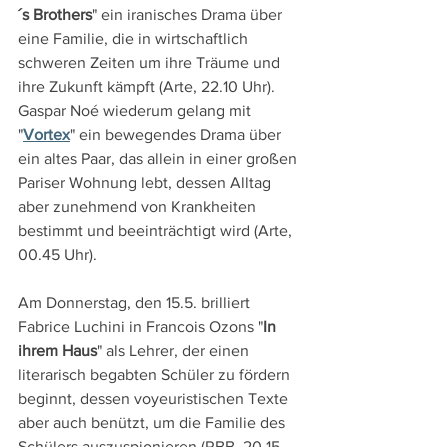
´s Brothers
" ein iranisches Drama über 
eine Familie, die in wirtschaftlich 
schweren Zeiten um ihre Träume und 
ihre Zukunft kämpft (Arte, 22.10 Uhr). 
Gaspar Noé wiederum gelang mit 
"
Vortex
" ein bewegendes Drama über 
ein altes Paar, das allein in einer großen 
Pariser Wohnung lebt, dessen Alltag 
aber zunehmend von Krankheiten 
bestimmt und beeinträchtigt wird (Arte, 
00.45 Uhr).
Am Donnerstag, den 15.5. brilliert 
Fabrice Luchini in Francois Ozons "
In 
ihrem Haus
" als Lehrer, der einen 
literarisch begabten Schüler zu fördern 
beginnt, dessen voyeuristischen Texte 
aber auch benützt, um die Familie des 
Schülers auszuspionieren (RBB, 20.15 