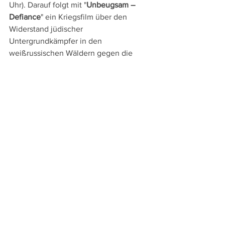
Uhr). Darauf folgt mit "
Unbeugsam – 
Defiance
" ein Kriegsfilm über den 
Widerstand jüdischer 
Untergrundkämpfer in den 
weißrussischen Wäldern gegen die 
Nazis (ZDF neo, 00.25 Uhr).
Am Donnerstag, den 8.5. hat man 
anlässlich des 80. Jahrestags des Endes 
des Zweiten Weltkriegs die Wahl 
zwischen Bernhard Wickis immer noch 
erschütterndem Kriegsfilm "
Die Brücke
" 
(RBB, 20.15 Uhr) und Stanley Kramers 
Star besetztem Spielfilm "
Das Urteil von 
Nürnberg
", der sich dem berühmten 
Kriegsverbrecherprozess in Nürnberg 
widmet (Arte, 20.15 Uhr).
DVD- und TV-Tipps