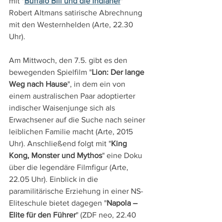
mit "
Buffalo Bill und die Indianer
" 
Robert Altmans satirische Abrechnung 
mit den Westernhelden (Arte, 22.30 
Uhr).
Am Mittwoch, den 7.5. gibt es den 
bewegenden Spielfilm "
Lion: Der lange 
Weg nach Hause
", in dem ein von 
einem australischen Paar adoptierter 
indischer Waisenjunge sich als 
Erwachsener auf die Suche nach seiner 
leiblichen Familie macht (Arte, 2015 
Uhr). Anschließend folgt mit "
King 
Kong, Monster und Mythos
" eine Doku 
über die legendäre Filmfigur (Arte, 
22.05 Uhr). Einblick in die 
paramilitärische Erziehung in einer NS-
Eliteschule bietet dagegen "
Napola – 
Elite für den Führer
" (ZDF neo, 22.40 