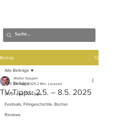
Beitrag
Alle Beiträge
Walter Gasperi
Alle Beiträge
29. Apr. 2025
2 Min. Lesezeit
TV-Tipps: 2.5. – 8.5. 2025
DVD- und TV-Tipps
Festivals, Filmgeschichte, Bücher
Reviews