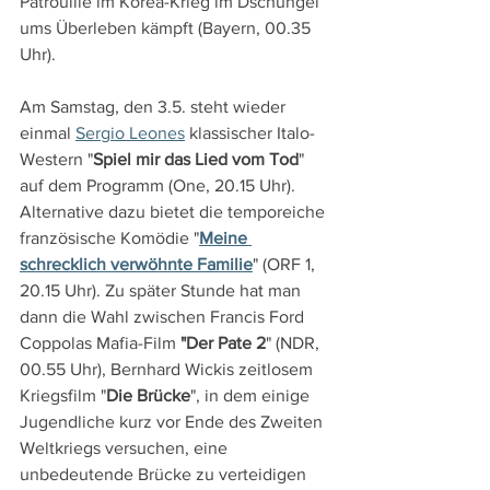
Patrouille im Korea-Krieg im Dschungel 
ums Überleben kämpft (Bayern, 00.35 
Uhr).
Am Samstag, den 3.5. steht wieder 
einmal 
Sergio Leones
 klassischer Italo-
Western "
Spiel mir das Lied vom Tod
" 
auf dem Programm (One, 20.15 Uhr). 
Alternative dazu bietet die temporeiche 
französische Komödie "
Meine 
schrecklich verwöhnte Familie
" (ORF 1, 
20.15 Uhr). Zu später Stunde hat man 
dann die Wahl zwischen Francis Ford 
Coppolas Mafia-Film 
"Der Pate 2
" (NDR, 
00.55 Uhr), Bernhard Wickis zeitlosem 
Kriegsfilm "
Die Brücke
", in dem einige 
Jugendliche kurz vor Ende des Zweiten 
Weltkriegs versuchen, eine 
unbedeutende Brücke zu verteidigen 