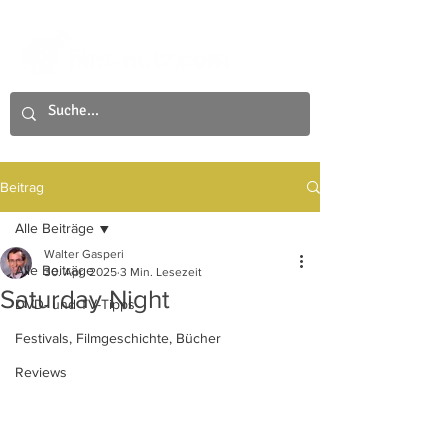
Beitrag
Alle Beiträge
Walter Gasperi
Alle Beiträge
30. Apr. 2025
3 Min. Lesezeit
Saturday Night
DVD- und TV-Tipps
Festivals, Filmgeschichte, Bücher
Reviews