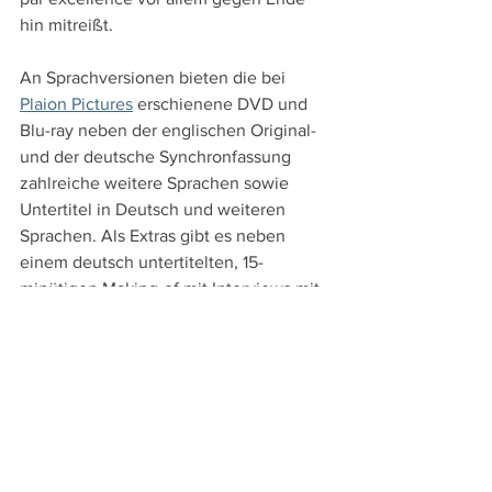
hin mitreißt.
An Sprachversionen bieten die bei 
Plaion Pictures
 erschienene DVD und 
Blu-ray neben der englischen Original- 
und der deutsche Synchronfassung 
zahlreiche weitere Sprachen sowie 
Untertitel in Deutsch und weiteren 
Sprachen. Als Extras gibt es neben 
einem deutsch untertitelten, 15-
minütigen Making-of mit Interviews mit 
Reitman und seinen Mitarbeiter:innen, 
kurze ein- bis zweiminütige Featurettes 
über den Look des Films, die Filmmusik 
von Jon Batiste und eine 
Kurzvorstellung der Protagonist:innen 
sowie Super-8-Privataufnamen vom Set. 