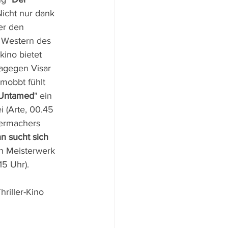
Nicht nur dank 
er den 
n Western des 
kino bietet 
dagegen Visar 
mobbt fühlt 
Untamed
" ein 
 (Arte, 00.45 
ermachers 
n sucht sich 
in Meisterwerk 
15 Uhr).
hriller-Kino 