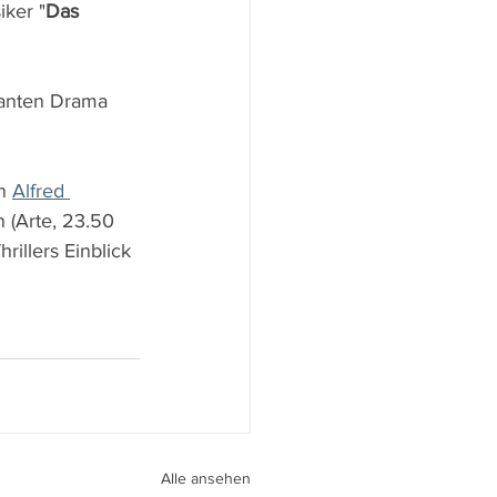
iker "
Das 
lanten Drama 
n 
Alfred 
(Arte, 23.50 
rillers Einblick 
Alle ansehen
peri I
walter.gasperi@film-netz.com