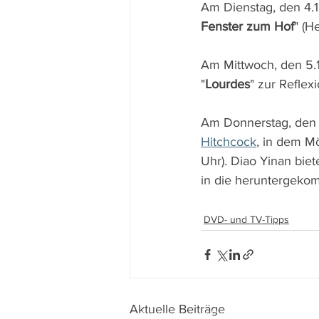
Am Dienstag, den 4.1
Fenster zum Hof
" (H
Am Mittwoch, den 5.1
"
Lourdes
" zur Reflex
Am Donnerstag, den 6.
Hitchcock
, in dem M
Uhr). Diao Yinan biet
in die heruntergekom
DVD- und TV-Tipps
Aktuelle Beiträge
Impressum
I
Datenschutz