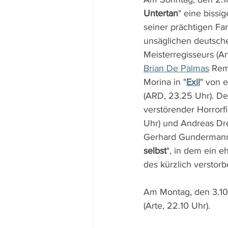
Untertan
" eine bissig
seiner prächtigen Fa
unsäglichen deutsche
Meisterregisseurs (Ar
Brian De Palmas
 Rem
Morina in "
Exil
" von 
(ARD, 23.25 Uhr). D
verstörender Horrorf
Uhr) und Andreas Dre
Gerhard Gundermann 
selbst
", in dem ein e
des kürzlich verstor
Am Montag, den 3.10.
(Arte, 22.10 Uhr).