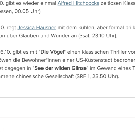
0. gibt es wieder einmal 
Alfred Hitchcocks
 zeitlosen Klass
essen, 00.05 Uhr).
0. regt 
Jessica Hausner
 mit dem kühlen, aber formal bril
ion über Glauben und Wunder an (3sat, 23.10 Uhr).
10. gibt es mit "
Die Vögel
" einen klassischen Thriller vo
öwen die Bewohner*innen einer US-Küstenstadt bedrohen 
et dagegen in "
See der wilden Gänse
" im Gewand eines Th
mene chinesische Gesellschaft (SRF 1, 23.50 Uhr).
www.film-netz.com
I Walter Gas