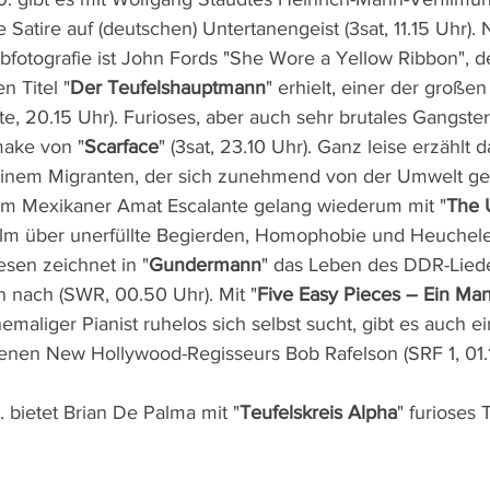
e Satire auf (deutschen) Untertanengeist (3sat, 11.15 Uhr). 
rbfotografie ist John Fords "She Wore a Yellow Ribbon", d
n Titel "
Der Teufelshauptmann
" erhielt, einer der große
te, 20.15 Uhr). Furioses, aber auch sehr brutales Gangster
ake von "
Scarface
" (3sat, 23.10 Uhr). Ganz leise erzählt 
einem Migranten, der sich zunehmend von der Umwelt ge
em Mexikaner Amat Escalante gelang wiederum mit "
The 
ilm über unerfüllte Begierden, Homophobie und Heuchelei
sen zeichnet in "
Gundermann
" das Leben des DDR-Lied
nach (SWR, 00.50 Uhr). Mit "
Five Easy Pieces – Ein Man
hemaliger Pianist ruhelos sich selbst sucht, gibt es auch e
benen New Hollywood-Regisseurs Bob Rafelson (SRF 1, 01.
 bietet Brian De Palma mit "
Teufelskreis Alpha
" furioses T