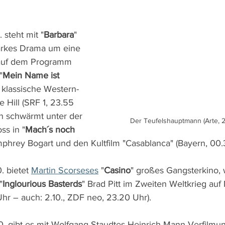
 steht mit "
Barbara
" 
tarkes Drama um eine 
auf dem Programm 
"
Mein Name ist 
e klassische Western-
 Hill (SRF 1, 23.55 
n schwärmt unter der 
Der Teufelshauptmann (Arte, 2.
ss in "
Mach´s noch 
mphrey Bogart und den Kultfilm "Casablanca" (Bayern, 00.
 bietet 
Martin Scorseses
 "
Casino
" großes Gangsterkino,
"
Inglourious Basterds
" Brad Pitt im Zweiten Weltkrieg auf
Uhr – auch: 2.10., ZDF neo, 23.20 Uhr).
. gibt es mit Wolfgang Staudtes Heinrich-Mann-Verfilmun