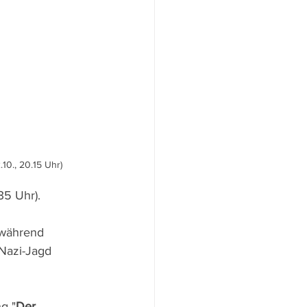
10., 20.15 Uhr)
35 Uhr).
 während 
 Nazi-Jagd 
g "
Der 