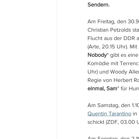
Sendern.
Am Freitag, den 30.9.
Christian Petzolds s
Flucht aus der DDR 
(Arte, 20.15 Uhr). Mit 
Nobody
" gibt es ein
Komödie mit Terrence
Uhr) und Woody Alle
Regie von Herbert Ro
einmal, Sam
" für Hu
Am Samstag, den 1.10.
Quentin Tarantino
 in 
schickt (ZDF, 03.00 
Am Sonntag, den 2.10