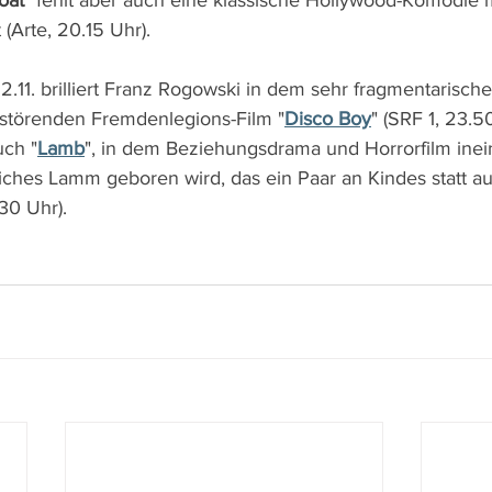
oat
" fehlt aber auch eine klassische Hollywood-Komödie m
 (Arte, 20.15 Uhr).
.11. brilliert Franz Rogowski in dem sehr fragmentarische
störenden Fremdenlegions-Film "
Disco Boy
" (SRF 1, 23.5
uch "
Lamb
", in dem Beziehungsdrama und Horrorfilm inei
hes Lamm geboren wird, das ein Paar an Kindes statt a
30 Uhr).