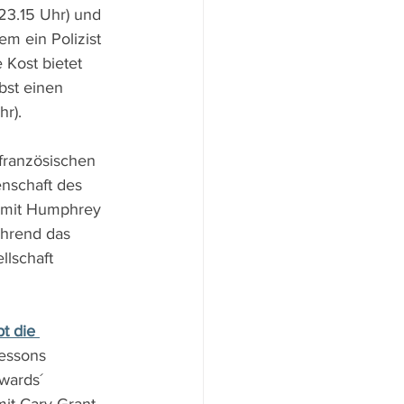
23.15 Uhr) und 
dem ein Polizist 
Kost bietet 
bst einen 
hr).
französischen 
nschaft des 
t mit Humphrey 
ährend das 
lschaft 
t die 
essons 
dwards´ 