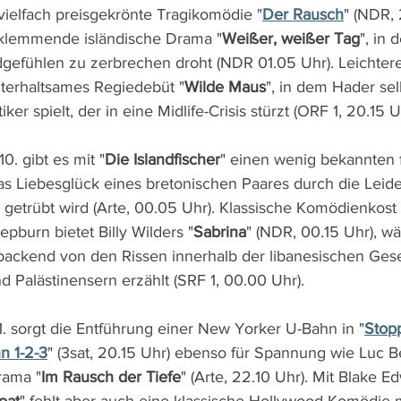
ielfach preisgekrönte Tragikomödie "
Der Rausch
" (NDR, 
klemmende isländische Drama "
Weißer, weißer Tag
", in 
gefühlen zu zerbrechen droht (NDR 01.05 Uhr). Leichtere 
terhaltsames Regiedebüt "
Wilde Maus
", in dem Hader sel
ker spielt, der in eine Midlife-Crisis stürzt (ORF 1, 20.15 U
0. gibt es mit "
Die Islandfischer
" einen wenig bekannten 
s Liebesglück eines bretonischen Paares durch die Leide
getrübt wird (Arte, 00.05 Uhr). Klassische Komödienkos
pburn bietet Billy Wilders "
Sabrina
" (NDR, 00.15 Uhr), w
packend von den Rissen innerhalb der libanesischen Gesel
d Palästinensern erzählt (SRF 1, 00.00 Uhr).
1. sorgt die Entführung einer New Yorker U-Bahn in "
Stopp
n 1-2-3
" (3sat, 20.15 Uhr) ebenso für Spannung wie Luc B
rama "
Im Rausch der Tiefe
" (Arte, 22.10 Uhr). Mit Blake E