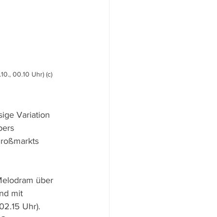
0., 00.10 Uhr) (c) 
sige Variation 
bers 
Großmarkts 
 Melodram über 
nd mit 
2.15 Uhr). 