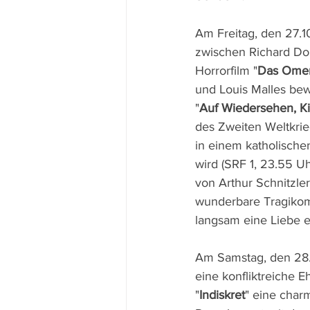
Am Freitag, den 27.1
zwischen Richard Do
Horrorfilm "
Das Ome
und Louis Malles be
"
Auf Wiedersehen, K
des Zweiten Weltkrie
in einem katholischen
wird (SRF 1, 23.55 U
von Arthur Schnitzle
wunderbare Tragikom
langsam eine Liebe e
Am Samstag, den 28.1
eine konfliktreiche 
"
Indiskret
" eine char