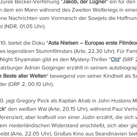
Jurek Becker-Verfilmung "
Jakob, der Lügner
" ein für den
in dem ein Mann während des Zweiten Weltkriegs in eine
ene Nachrichten vom Vormarsch der Sowjets die Hoffnun
t (NDR, 01.05 Uhr).
0. bietet die Doku "
Asta Nielsen – Europas erste Filmik
es legendären Stummfilmstars (Arte, 22.30 Uhr). Für Fans
Night Shyamalan gibt es den Mystery-Thriller "
Old
" (SRF 
alzburger Adrian Goiginger erzählt in seinem autobiograp
e Beste aller Welten
" bewegend von seiner Kindheit als S
er (ORF 2, 00.10 Uhr).
. jagt Gregory Peck als Kapitan Ahab in John Hustons Me
ck
" den weißen Wal (Arte, 20.15 Uhr), während Paul Verh
ferenziert, aber kraftvoll von einer Jüdin erzählt, die sic
em niederländischen Widerstand anschließt, sich aber glei
leibt (Arte, 22.05 Uhr). Großes Kino aus Skandinavien bie