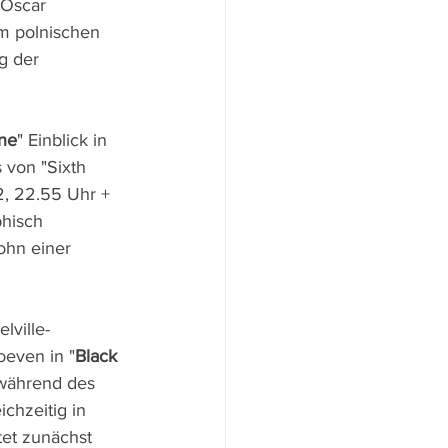
 Oscar 
m polnischen 
g der 
one
" Einblick in 
 von "Sixth 
2, 22.55 Uhr + 
hisch 
ohn einer 
lville-
oeven in "
Black 
h während des 
chzeitig in 
tet zunächst 