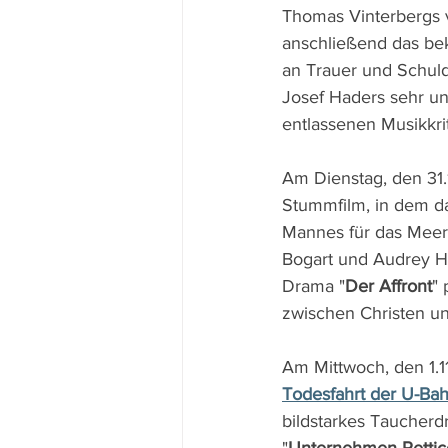
Thomas Vinterbergs v
anschließend das be
an Trauer und Schuld
Josef Haders sehr un
entlassenen Musikkriti
Am Dienstag, den 31.1
Stummfilm, in dem da
Mannes für das Meer 
Bogart und Audrey He
Drama "
Der Affront
" 
zwischen Christen un
Am Mittwoch, den 1.1
Todesfahrt der U-Bah
bildstarkes Taucherd