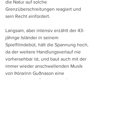
die Natur auf solche 
Grenzüberschreitungen reagiert und 
sein Recht einfordert.
Langsam, aber intensiv erzählt der 43-
jährige Isländer in seinem 
Spielfilmdebüt, hält die Spannung hoch, 
da der weitere Handlungsverlauf nie 
vorhersehbar ist, und baut auch mit der 
immer wieder anschwellenden Musik 
von Þórarinn Guðnason eine 
beunruhigende Stimmung auf. 
Wesentlich zur Irritation und 
Faszination, die "Lamb" ausstrahlt, trägt 
aber natürlich auch Ada bei. Dieses 
ungewöhnliche Kind und sein 
Verhältnis zu den Eltern, aber auch das 
Spannungsfeld von Mensch und Natur, 
das mit dieser Beziehung aber auch mit 