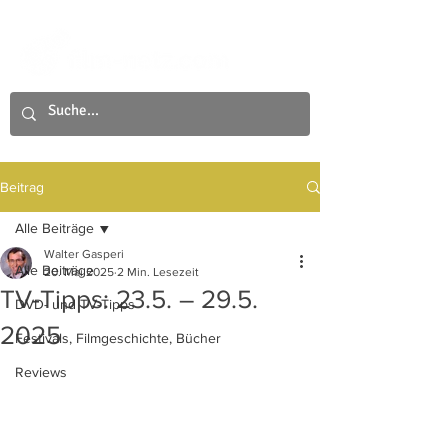
Beitrag
Alle Beiträge
Walter Gasperi
Alle Beiträge
20. Mai 2025
2 Min. Lesezeit
TV-Tipps: 23.5. – 29.5.
DVD- und TV-Tipps
2025
Festivals, Filmgeschichte, Bücher
Reviews