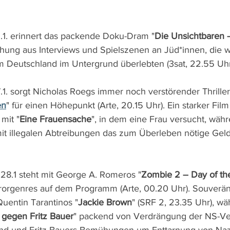
.1. erinnert das packende Doku-Dram "
Die Unsichtbaren –
chung aus Interviews und Spielszenen an Jüd*innen, die 
m Deutschland im Untergrund überlebten (3sat, 22.55 Uhr
1. sorgt Nicholas Roegs immer noch verstörender Thriller
en
" für einen Höhepunkt (Arte, 20.15 Uhr). Ein starker Fil
mit "
Eine Frauensache
", in dem eine Frau versucht, wäh
it illegalen Abtreibungen das zum Überleben nötige Gel
28.1 steht mit George A. Romeros "
Zombie 2 – Day of t
rorgenres auf dem Programm (Arte, 00.20 Uhr). Souverän
Quentin Tarantinos "
Jackie Brown
" (SRF 2, 23.35 Uhr), wä
 gegen Fritz Bauer
" packend von Verdrängung der NS-Ve