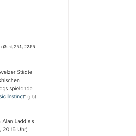
(3sat, 25.1., 22.55 
weizer Städte 
phischen 
egs spielende 
ic Instinct
" gibt 
m Alan Ladd als 
 20.15 Uhr) 