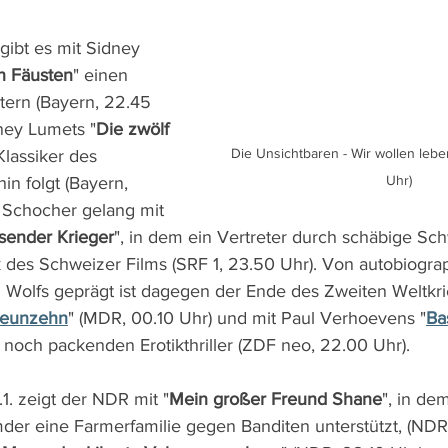
 gibt es mit Sidney 
n Fäusten
" einen 
tern (Bayern, 22.45 
dney Lumets "
Die zwölf 
Die Unsichtbaren - Wir wollen leben 
Klassiker des 
Uhr)
in folgt (Bayern, 
n Schocher gelang mit 
sender Krieger
", in dem ein Vertreter durch schäbige Sch
rk des Schweizer Films (SRF 1, 23.50 Uhr). Von autobiogra
Wolfs geprägt ist dagegen der Ende des Zweiten Weltkri
neunzehn
" (MDR, 00.10 Uhr) und mit Paul Verhoevens "
Bas
noch packenden Erotikthriller (ZDF neo, 22.00 Uhr).
. zeigt der NDR mit "
Mein großer Freund Shane
", in de
der eine Farmerfamilie gegen Banditen unterstützt, (NDR,