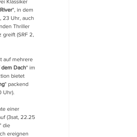
ei Klassiker 
River
", in dem 
2, 23 Uhr, auch 
den Thriller 
greift (SRF 2, 
t auf mehrere 
uf dem Dach
" im 
tion bietet 
ng
" packend 
 Uhr).
te einer 
f (3sat, 22.25 
" die 
ich ereignen 