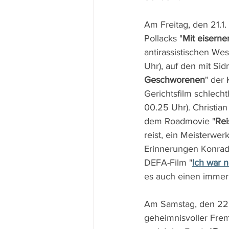
Am Freitag, den 21.1.
Pollacks "
Mit eiserne
antirassistischen Wes
Uhr), auf den mit Si
Geschworenen
" der 
Gerichtsfilm schlechth
00.25 Uhr). Christia
dem Roadmovie "
Rei
reist, ein Meisterwe
Erinnerungen Konrad 
DEFA-Film "
Ich war 
es auch einen immer 
Am Samstag, den 22.1
geheimnisvoller Frem