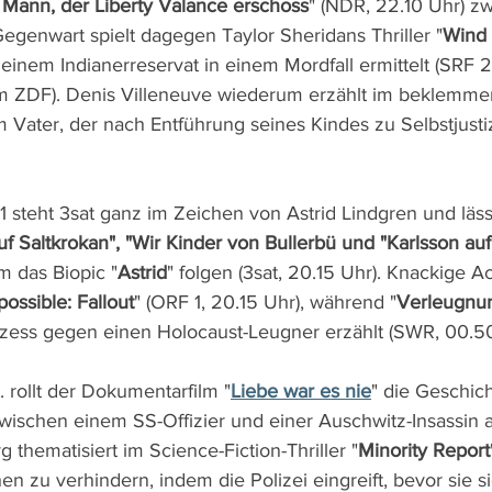
 Mann, der Liberty Valance erschoss
" (NDR, 22.10 Uhr) zw
egenwart spielt dagegen Taylor Sheridans Thriller "
Wind 
n einem Indianerreservat in einem Mordfall ermittelt (SRF 
im ZDF). Denis Villeneuve wiederum erzählt im beklemmen
 Vater, der nach Entführung seines Kindes zu Selbstjustiz 
 steht 3sat ganz im Zeichen von Astrid Lindgren und läss
uf Saltkrokan", "Wir Kinder von Bullerbü und "Karlsson a
 das Biopic "
Astrid
" folgen (3sat, 20.15 Uhr). Knackige Ac
ossible: Fallout
" (ORF 1, 20.15 Uhr), während "
Verleugnu
zess gegen einen Holocaust-Leugner erzählt (SWR, 00.50
 rollt der Dokumentarfilm "
Liebe war es nie
" die Geschich
ischen einem SS-Offizier und einer Auschwitz-Insassin au
g thematisiert im Science-Fiction-Thriller "
Minority Report
n zu verhindern, indem die Polizei eingreift, bevor sie s