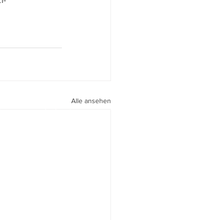
i-
Alle ansehen
peri I
walter.gasperi@film-netz.com