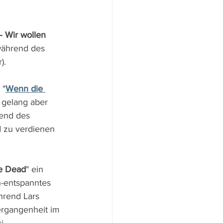
 Wir wollen 
während des 
).
 "
Wenn die 
m gelang aber 
rend des 
d zu verdienen 
he Dead
" ein 
-entspanntes 
hrend Lars 
rgangenheit im 