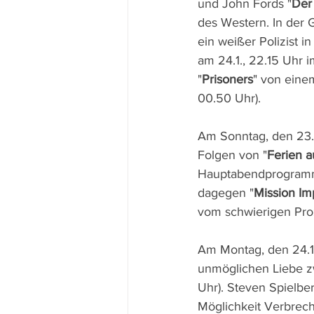
und John Fords "
Der
des Western. In der G
ein weißer Polizist i
am 24.1., 22.15 Uhr 
"
Prisoners
" von einem
00.50 Uhr).
Am Sonntag, den 23.1
Folgen von "
Ferien a
Hauptabendprogramm
dagegen "
Mission Imp
vom schwierigen Pro
Am Montag, den 24.1.
unmöglichen Liebe zw
Uhr). Steven Spielber
Möglichkeit Verbreche