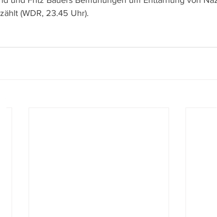
nd und Fritz Bauers Bemühungen um Enttarnung von Naz
zählt (WDR, 23.45 Uhr).
www.film-netz.com
I Walter Gas