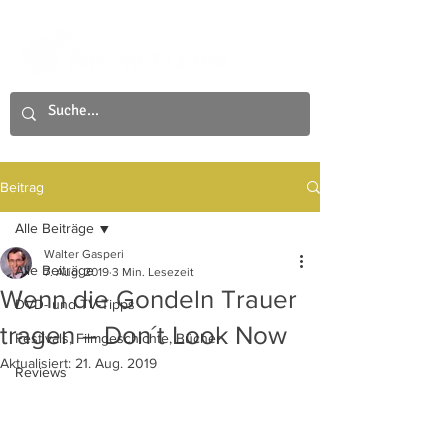
Beitrag
Alle Beiträge
Walter Gasperi
Alle Beiträge
7. Aug. 2019
3 Min. Lesezeit
Wenn die Gondeln Trauer
DVD- und TV-Tipps
tragen – Don´t Look Now
Festivals, Filmgeschichte, Bücher
Aktualisiert:
21. Aug. 2019
Reviews