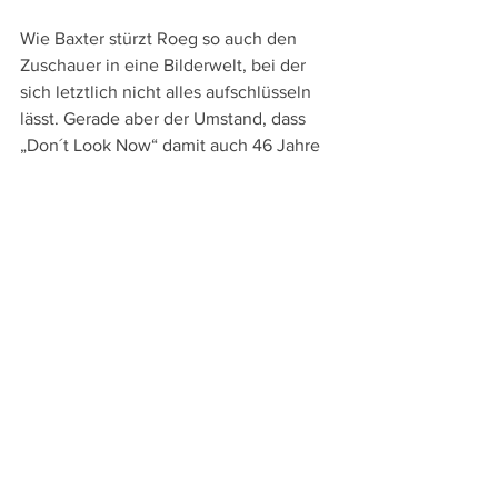
Wie Baxter stürzt Roeg so auch den 
Zuschauer in eine Bilderwelt, bei der 
sich letztlich nicht alles aufschlüsseln 
lässt. Gerade aber der Umstand, dass 
„Don´t Look Now“ damit auch 46 Jahre 
nach seiner Entstehung immer noch 
irritiert, macht diesen visuell brillanten 
Thriller zu einem zeitlosen Meisterwerk.
An Sprachversionen bieten die bei 
Studiocanal
 erschienene DVD und Blu-
ray die englische Original- und die 
deutsche Synchronfassung sowie 
Untertitel in diesen beiden Sprachen. 
Die Extras umfassen sehr informative, 
deutsch untertitelte Features zu Aufbau 
und Motiven des Films, zur Rolle der 
Farben und zur Restaurierung sowie 