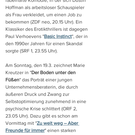
fabelhafte Komödie, in der sich Dustin 
Hoffman als arbeitsloser Schauspieler 
als Frau verkleidet, um einen Job zu 
bekommen (ZDF neo, 20.15 Uhr). Ein 
Klassiker des Erotikthrillers ist dagegen 
Paul Verhoevens "
Basic Instinct
", der in 
den 1990er Jahren für einen Skandal 
sorgte (SRF 1, 23.55 Uhr).
Am Sonntag, den 19.3. zeichnet Marie 
Kreutzer in "
Der Boden unter den 
Füßen
" das Porträt einer jungen 
Unternehmensberaterin, die durch 
äußeren Druck und Zwang zur 
Selbstoptimierung zunehmend in eine 
psychische Krise schlittert (ORF 2, 
23.05 Uhr). Dazu gibt es schon am 
Vormittag mit "
Zu weit weg – Aber 
Freunde für immer
" einen starken 