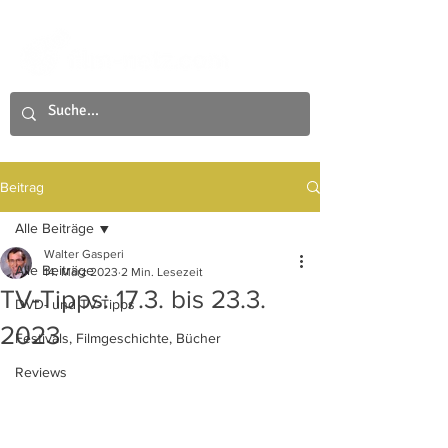
Beitrag
Alle Beiträge
Walter Gasperi
Alle Beiträge
14. März 2023
2 Min. Lesezeit
TV-Tipps: 17.3. bis 23.3.
DVD- und TV-Tipps
2023
Festivals, Filmgeschichte, Bücher
Reviews