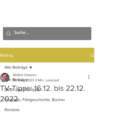
Beitrag
Alle Beiträge
Walter Gasperi
Alle Beiträge
13. Dez. 2022
2 Min. Lesezeit
TV-Tipps: 16.12. bis 22.12.
DVD- und TV-Tipps
2022
Festivals, Filmgeschichte, Bücher
Reviews