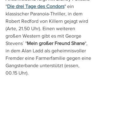
"
Die drei Tage des Condors
" ein 
klassischer Paranoia-Thriller, in dem 
Robert Redford von Killern gejagt wird 
(Arte, 21.50 Uhr). Einen weiteren 
großen Western gibt es mit George 
Stevens´ "
Mein großer Freund Shane
", 
in dem Alan Ladd als geheimnisvoller 
Fremder eine Farmerfamilie gegen eine 
Gangsterbande unterstützt (essen, 
00.15 Uhr).
Am Donnerstag, den 22.12. gibt es mit 
"
Lunana – Das Glück liegt im Himalaya
" 
eine filmische Perle aus dem Bhutan, in 
der ein junger Lehrer für ein Jahr in ein 
Bergtal im Himalaya geschickt wird (SRF 
1, 23.50 Uhr).
DVD- und TV-Tipps