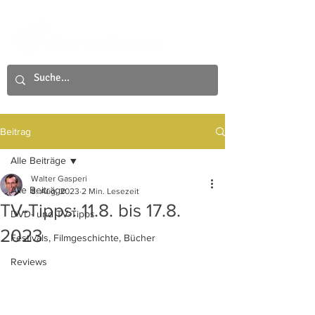
Beitrag
Alle Beiträge
Walter Gasperi
Alle Beiträge
8. Aug. 2023
2 Min. Lesezeit
TV-Tipps: 11.8. bis 17.8.
DVD- und TV-Tipps
2023
Festivals, Filmgeschichte, Bücher
Reviews