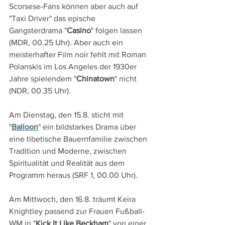
Scorsese-Fans können aber auch auf 
"Taxi Driver" das epische 
Gangsterdrama "
Casino
" folgen lassen 
(MDR, 00.25 Uhr). Aber auch ein 
meisterhafter Film noir fehlt mit Roman 
Polanskis im Los Angeles der 1930er 
Jahre spielendem "
Chinatown
" nicht 
(NDR, 00.35 Uhr).
Am Dienstag, den 15.8. sticht mit 
"
Balloon
" ein bildstarkes Drama über 
eine tibetische Bauernfamilie zwischen 
Tradition und Moderne, zwischen 
Spiritualität und Realität aus dem 
Programm heraus (SRF 1, 00.00 Uhr).
Am Mittwoch, den 16.8. träumt Keira 
Knightley passend zur Frauen Fußball-
WM in "
Kick It Like Beckham
" von einer 