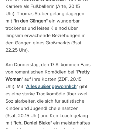
Karriere als Fußballerin (Arte, 20.15 
Uhr). Thomas Stuber gelang dagegen 
mit "
In den Gängen
" ein wunderbar 
trockenes und leises Kleinod über 
langsam erwachende Beziehungen in 
den Gängen eines Großmarkts (3sat, 
22.25 Uhr).
Am Donnerstag, den 17.8. kommen Fans 
von romantischen Komödien bei "
Pretty 
Woman
" auf ihre Kosten (ZDF, 20.15 
Uhr). Mit "
Alles außer gewöhnlich
" gibt 
es eine starke Tragikomödie über zwei 
Sozialarbeiter, die sich für autistische 
Kinder und Jugendliche einsetzen 
(3sat, 20.15 Uhr) und Ken Loach gelang 
mit "
Ich, Daniel Blake
" ein meisterhaftes 
Sozialdrama um einen Handwerker, der 