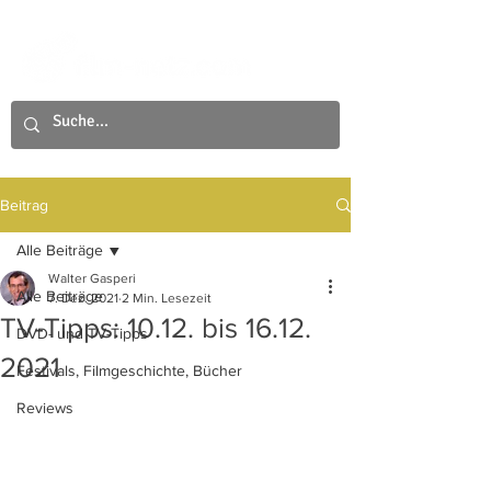
Beitrag
Alle Beiträge
Walter Gasperi
Alle Beiträge
7. Dez. 2021
2 Min. Lesezeit
TV-Tipps: 10.12. bis 16.12.
DVD- und TV-Tipps
2021
Festivals, Filmgeschichte, Bücher
Reviews