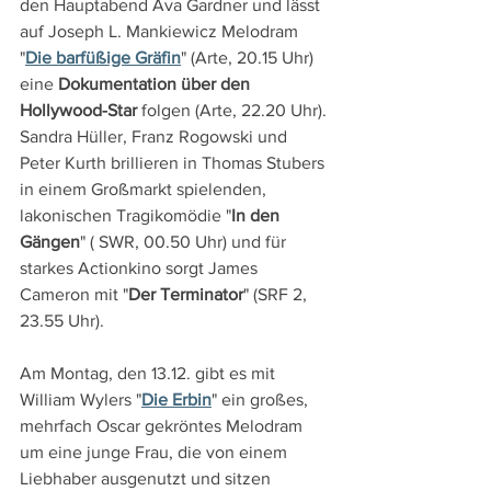
den Hauptabend Ava Gardner und lässt 
auf Joseph L. Mankiewicz Melodram 
"
Die barfüßige Gräfin
" (Arte, 20.15 Uhr) 
eine 
Dokumentation über den 
Hollywood-Star
 folgen (Arte, 22.20 Uhr). 
Sandra Hüller, Franz Rogowski und 
Peter Kurth brillieren in Thomas Stubers 
in einem Großmarkt spielenden, 
lakonischen Tragikomödie "
In den 
Gängen
" ( SWR, 00.50 Uhr) und für 
starkes Actionkino sorgt James 
Cameron mit "
Der Terminator
" (SRF 2, 
23.55 Uhr).
Am Montag, den 13.12. gibt es mit 
William Wylers "
Die Erbin
" ein großes, 
mehrfach Oscar gekröntes Melodram 
um eine junge Frau, die von einem 
Liebhaber ausgenutzt und sitzen 