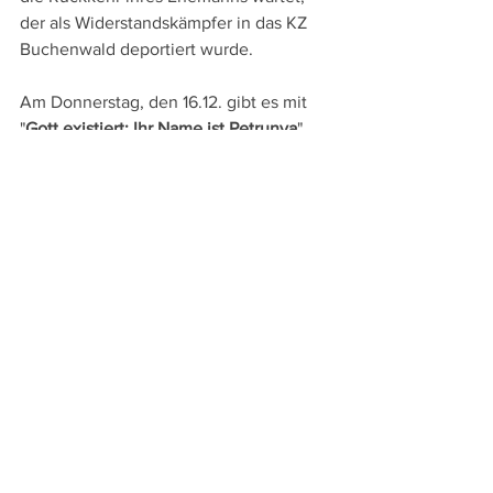
der als Widerstandskämpfer in das KZ 
Buchenwald deportiert wurde.
Am Donnerstag, den 16.12. gibt es mit 
"
Gott existiert: Ihr Name ist Petrunya
" 
eine bissige Satire auf Religion, 
Bürokratie und vor allem auf die 
patriarchale Gesellschaft Makedoniens 
(SRF 1, 23.50 Uhr).
DVD- und TV-Tipps
Alle ansehen
Aktuelle Beiträge