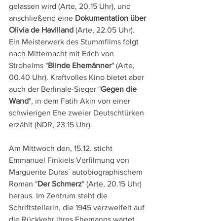
gelassen wird (Arte, 20.15 Uhr), und 
anschließend eine 
Dokumentation über 
Olivia de Havilland
 (Arte, 22.05 Uhr). 
Ein Meisterwerk des Stummfilms folgt 
nach Mitternacht mit Erich von 
Stroheims "
Blinde Ehemänner
" (Arte, 
00.40 Uhr). Kraftvolles Kino bietet aber 
auch der Berlinale-Sieger "
Gegen die 
Wand
", in dem Fatih Akin von einer 
schwierigen Ehe zweier Deutschtürken 
erzählt (NDR, 23.15 Uhr).
Am Mittwoch den, 15.12. sticht 
Emmanuel Finkiels Verfilmung von 
Marguerite Duras´ autobiographischem 
Roman "
Der Schmerz
" (Arte, 20.15 Uhr) 
heraus. Im Zentrum steht die 
Schriftstellerin, die 1945 verzweifelt auf 
die Rückkehr ihres Ehemanns wartet, 