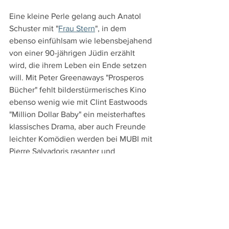
Eine kleine Perle gelang auch Anatol 
Schuster mit "
Frau Stern
", in dem 
ebenso einfühlsam wie lebensbejahend 
von einer 90-jährigen Jüdin erzählt 
wird, die ihrem Leben ein Ende setzen 
will. Mit Peter Greenaways "Prosperos 
Bücher" fehlt bilderstürmerisches Kino 
ebenso wenig wie mit Clint Eastwoods 
"Million Dollar Baby" ein meisterhaftes 
klassisches Drama, aber auch Freunde 
leichter Komödien werden bei MUBI mit 
Pierre Salvadoris rasanter und 
wendungsreicher Komödie "
Lieber 
Antoine als gar kein Ärger
" fündig.
Trailer zu "Mon Oncle"
https://www.youtube.com/watch?