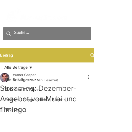
Beitrag
Alle Beiträge
Walter Gasperi
Alle Beiträge
6. Dez. 2020
2 Min. Lesezeit
Streaming: Dezember-
DVD- und TV-Tipps
Angebot von Mubi und
Festivals, Filmgeschichte, Bücher
filmingo
Reviews