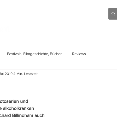
Aktuell
Beiträge
Über mich
Links
Festivals, Filmgeschichte, Bücher
Reviews
Mai 2019
4 Min. Lesezeit
otoserien und 
e alkoholkranken 
ichard Billingham auch 