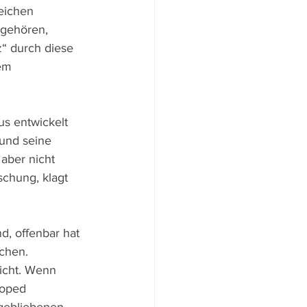
eichen 
 gehören, 
“ durch diese 
em 
s entwickelt 
 und seine 
 aber nicht 
schung, klagt 
d, offenbar hat 
chen. 
nicht. Wenn 
Moped 