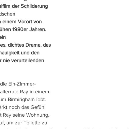
lfilm der Schilderung 
tischen 
n einem Vorort von 
ühen 1980er Jahren. 
ein 
s, dichtes Drama, das 
nauigkeit und den 
 nie verurteilenden 
die Ein-Zimmer-
alternde Ray in einem 
m Birmingham lebt. 
ärkt noch das Gefühl 
st Ray seine Wohnung, 
uf, um zur Toilette zu 