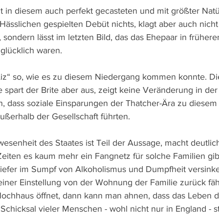
t in diesem auch perfekt gecasteten und mit größter Natür
ässlichen gespielten Debüt nichts, klagt aber auch nicht 
r, sondern lässt im letzten Bild, das das Ehepaar in frühere
 glücklich waren. 
& Liz“ so, wie es zu diesem Niedergang kommen konnte. Di
 spart der Brite aber aus, zeigt keine Veränderung in der 
n, dass soziale Einsparungen der Thatcher-Ära zu diesem
ßerhalb der Gesellschaft führten. 
senheit des Staates ist Teil der Aussage, macht deutlich
eiten es kaum mehr ein Fangnetz für solche Familien gibt
tiefer im Sumpf von Alkoholismus und Dumpfheit versink
einer Einstellung von der Wohnung der Familie zurück fäh
Hochhaus öffnet, dann kann man ahnen, dass das Leben d
Schicksal vieler Menschen - wohl nicht nur in England - st