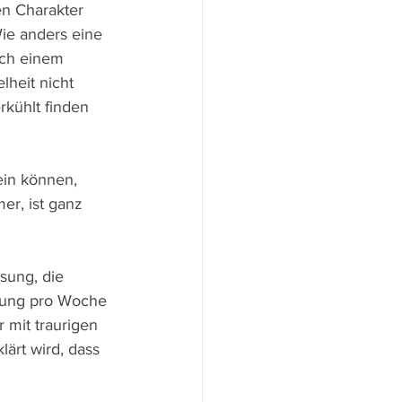
en Charakter 
ie anders eine 
ach einem 
heit nicht 
rkühlt finden 
ein können, 
r, ist ganz 
sung, die 
tzung pro Woche 
mit traurigen 
ärt wird, dass 