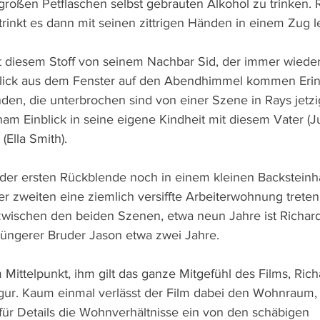
oßen Petflaschen selbst gebrauten Alkohol zu trinken. Ra
trinkt es dann mit seinen zittrigen Händen in einem Zug l
t diesem Stoff von seinem Nachbar Sid, der immer wieder
Blick aus dem Fenster auf den Abendhimmel kommen Eri
den, die unterbrochen sind von einer Szene in Rays jetz
gham Einblick in seine eigene Kindheit mit diesem Vater (Ju
(Ella Smith).
 der ersten Rückblende noch in einem kleinen Backsteinh
er zweiten eine ziemlich versiffte Arbeiterwohnung treten
zwischen den beiden Szenen, etwa neun Jahre ist Richard 
 jüngerer Bruder Jason etwa zwei Jahre.
 Mittelpunkt, ihm gilt das ganze Mitgefühl des Films, Richa
ur. Kaum einmal verlässt der Film dabei den Wohnraum, 
ür Details die Wohnverhältnisse ein von den schäbigen 