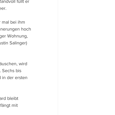
ndvoll füllt er 
eer.
 mal bei ihm 
nnerungen hoch 
iger Wohnung, 
stin Salinger) 
äuschen, wird 
. Sechs bis 
in der ersten 
rd bleibt 
fängt mit 