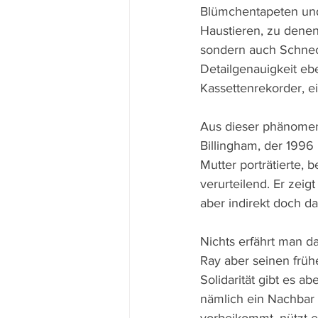
Blümchentapeten und 
Haustieren, zu dene
sondern auch Schneck
Detailgenauigkeit eb
Kassettenrekorder, e
Aus dieser phänomen
Billingham, der 1996 
Mutter porträtierte, 
verurteilend. Er zeig
aber indirekt doch d
Nichts erfährt man d
Ray aber seinen früh
Solidarität gibt es a
nämlich ein Nachbar