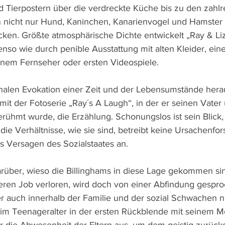
Tierpostern über die verdreckte Küche bis zu den zahlr
n nicht nur Hund, Kaninchen, Kanarienvogel und Hamster
en. Größte atmosphärische Dichte entwickelt „Ray & Liz
enso wie durch penible Ausstattung mit alten Kleider, ein
inem Fernseher oder ersten Videospiele.
alen Evokation einer Zeit und der Lebensumstände herau
mit der Fotoserie „Ray´s A Laugh“, in der er seinen Vater
berühmt wurde, die Erzählung. Schonungslos ist sein Blick,
t die Verhältnisse, wie sie sind, betreibt keine Ursachenfor
as Versagen des Sozialstaates an.
arüber, wieso die Billinghams in diese Lage gekommen sin
eren Job verloren, wird doch von einer Abfindung gespro
ber auch innerhalb der Familie und der sozial Schwachen 
 im Teenageralter in der ersten Rückblende mit seinem 