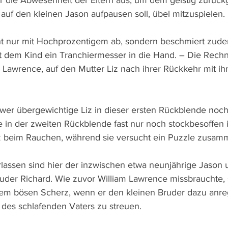
r die Abwesenheit der Eltern aus, um dem geistig zurück
auf den kleinen Jason aufpausen soll, übel mitzuspielen.
cht nur mit Hochprozentigem ab, sondern beschmiert zude
 dem Kind ein Tranchiermesser in die Hand. – Die Rechn
el Lawrence, auf den Mutter Liz nach ihrer Rückkehr mit i
wer übergewichtige Liz in dieser ersten Rückblende noc
ie in der zweiten Rückblende fast nur noch stockbesoffen 
z beim Rauchen, während sie versucht ein Puzzle zusamm
rlassen sind hier der inzwischen etwa neunjährige Jason 
uder Richard. Wie zuvor William Lawrence missbrauchte, s
em bösen Scherz, wenn er den kleinen Bruder dazu anregt
des schlafenden Vaters zu streuen.