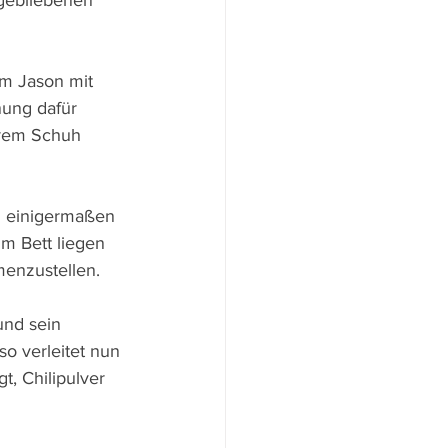
gebliebenen 
m Jason mit 
ung dafür 
hrem Schuh 
h einigermaßen 
im Bett liegen 
enzustellen. 
und sein 
o verleitet nun 
, Chilipulver 