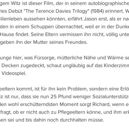
igem Witz ist dieser Film, der in seinem autobiographisch
es Debüt "The Terence Davies Trilogy" (1984) erinnert. W
ilienleben aussehen könnten, erfährt Jason erst, als er n
den in einem Schuppen übernachtet, weil er in der Dunkel
se findet. Seine Eltern vermissen ihn nicht, völlig unte
geben ihn der Mutter seines Freundes.
 Junge hier, was Fürsorge, mütterliche Nähe und Wärme s
 Decken zugedeckt, schaut ungläubig auf das Kinderzimme
 Videospiel.
eltern kommt, ist für ihn kein Problem, sondern eine Erlö
z ist nur, dass sie nun 25 Pfund weniger Sozialunterstü
n wohl erschütterndsten Moment sorgt Richard, wenn er 
agt, ob er nicht auch zu Pflegeeltern könne, und ihm erkl
en sei und bis dahin noch durchhalten müsse.