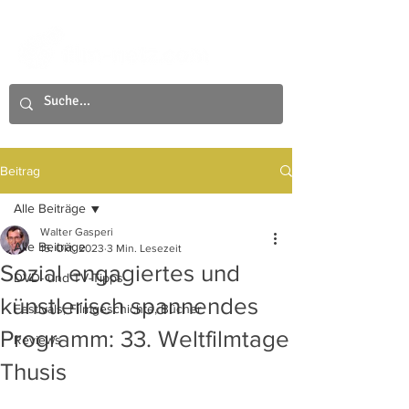
Beitrag
Alle Beiträge
Walter Gasperi
Alle Beiträge
15. Okt. 2023
3 Min. Lesezeit
Sozial engagiertes und
DVD- und TV-Tipps
künstlerisch spannendes
Festivals, Filmgeschichte, Bücher
Programm: 33. Weltfilmtage
Reviews
Thusis