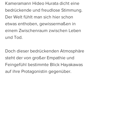
Kameramann Hideo Hurata dicht eine 
bedrückende und freudlose Stimmung. 
Der Welt fühlt man sich hier schon 
etwas enthoben, gewissermaßen in 
einem Zwischenraum zwischen Leben 
und Tod.
Doch dieser bedrückenden Atmosphäre 
steht der von großer Empathie und 
Feingefühl bestimmte Blick Hayakawas 
auf ihre Protagonistin gegenüber. 
Immer ist das tiefe Mitgefühl und die 
Liebe der Regisseurin zu spüren, sodass 
man diese rüstige Seniorin rasch ins 
Herz schließt und ihr Schicksal tief 
berührt. Da nimmt man auch in Kauf, 
dass Hayakawa den genauen und 
geduldigen Blick nicht ganz durchhält 
und die Handlung gegen Ende doch 