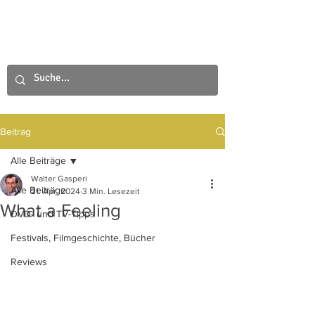
Beitrag
Alle Beiträge
Walter Gasperi
Alle Beiträge
21. Apr. 2024
3 Min. Lesezeit
What a Feeling
DVD- und TV-Tipps
Festivals, Filmgeschichte, Bücher
Reviews