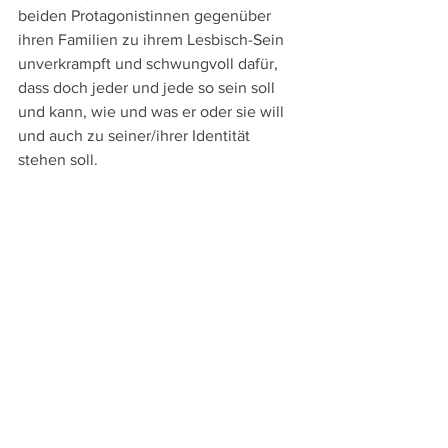
beiden Protagonistinnen gegenüber 
ihren Familien zu ihrem Lesbisch-Sein 
unverkrampft und schwungvoll dafür, 
dass doch jeder und jede so sein soll 
und kann, wie und was er oder sie will 
und auch zu seiner/ihrer Identität 
stehen soll.
What a Feeling
Österreich 2024 
Regie: 
Kat Rohrer
mit: 
Caroline Peters, Proschat Madani, 
Anton Noori, Gohar Nurbachsch, Nicole 
Ansari-Cox, Allegra Tinnefeld, Heikko 
Deutschmann, Rafael Haider, Barbara 
Spitz
Länge
: 111 min.